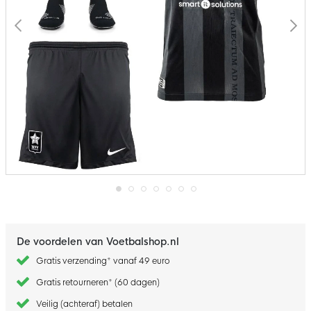
Ga
naar
het
begin
De voordelen van Voetbalshop.nl
van
de
Gratis verzending* vanaf 49 euro
afbeeldingen-
gallerij
Gratis retourneren* (60 dagen)
Veilig (achteraf) betalen