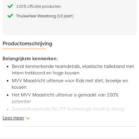
100% officiële producten
Thuiswinkel Waarborg (10 jaar!)
Productomschrijving
Belangrijkste kenmerken:
Bevat kenmerkende teamdetails, elastische tailleband met
intern trekkoord en hoge kousen
MVV Maastricht uittenue voor Kids met shirt, broekje en
kousen
Het MVV Maastricht uittenue is gemaakt van 100%
polyester
Zweetafvoerende Dri-FIT technologie houdt je droog
Lees meer
Dit is het nieuwe Nike MVV Maastricht Uittenue 2025-2026Kids
! Het tenue bestaat uit het uitshirt, het uitbroekje én de
uitsokken, allemaal gebaseerd op de outfits die de spelers