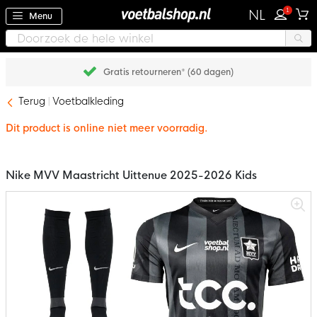
1
NL
Menu
Gratis retourneren* (60 dagen)
Terug
Voetbalkleding
Dit product is online niet meer voorradig.
Nike MVV Maastricht Uittenue 2025-2026 Kids
Ga
naar
het
einde
van
de
afbeeldingen-
gallerij