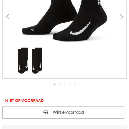
Ga
naar
het
NIET OP VOORRAAD
begin
van
Winkelvoorraad
de
afbeeldingen-
gallerij