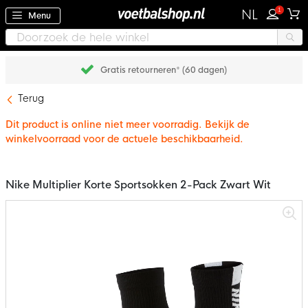
1
NL
Menu
Gratis retourneren* (60 dagen)
Terug
Dit product is online niet meer voorradig. Bekijk de
winkelvoorraad voor de actuele beschikbaarheid.
Nike Multiplier Korte Sportsokken 2-Pack Zwart Wit
Ga
naar
het
einde
van
de
afbeeldingen-
gallerij