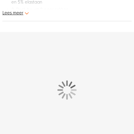
en 5% elastaan
2-Pack bevat 2 paar sokken
Lees meer
Jij zoekt deze Nike Multiplier Korte Sportsokken Zwart Wit
wanneer je je klaarmaakt om te sporten bij warme
temperaturen of voor een work-out. De Nike swoosh voegt de
finishing touch toe aan deze uitstekende Nike sokken. Ga vol
voor het maximale met deze fantastische Nike sportsokken!
Pasvorm - hoe vallen deze Nike sokken?
Deze Nike Multiplier Korte Sportsokken hebben een
aansluitende pasvorm.
Sokken
Dit Nike 2-Pack bevat 2 paar sokken. De sokken zijn zwart met
witte details.