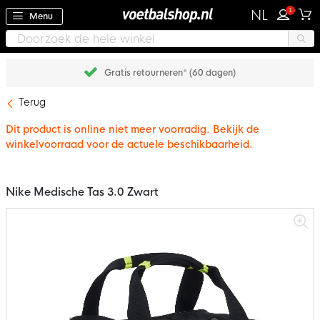
1
NL
Menu
Gratis retourneren* (60 dagen)
Terug
Dit product is online niet meer voorradig. Bekijk de
winkelvoorraad voor de actuele beschikbaarheid.
Nike Medische Tas 3.0 Zwart
Ga
naar
het
einde
van
de
afbeeldingen-
gallerij