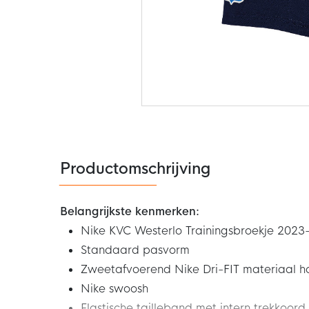
Ga
naar
het
begin
van
de
Productomschrijving
afbeeldingen-
gallerij
Belangrijkste kenmerken:
Nike KVC Westerlo Trainingsbroekje 202
Standaard pasvorm
Zweetafvoerend Nike Dri-FIT materiaal h
Nike swoosh
Elastische tailleband met intern trekkoord