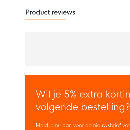
Product reviews
Wil je 5% extra korti
volgende bestelling?
Meld je nu aan voor de nieuwsbrief va