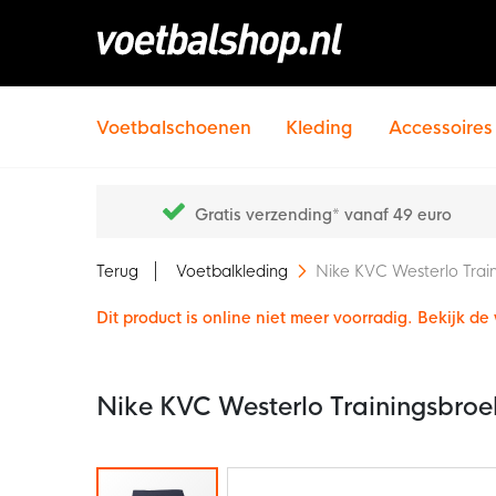
Voetbalschoenen
Kleding
Accessoires
Gratis verzending* vanaf 49 euro
Terug
Voetbalkleding
Nike KVC Westerlo Trai
Dit product is online niet meer voorradig. Bekijk d
Nike KVC Westerlo Trainingsbro
Ga
naar