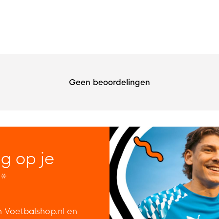
Geen beoordelingen
ng op je
*
n Voetbalshop.nl en