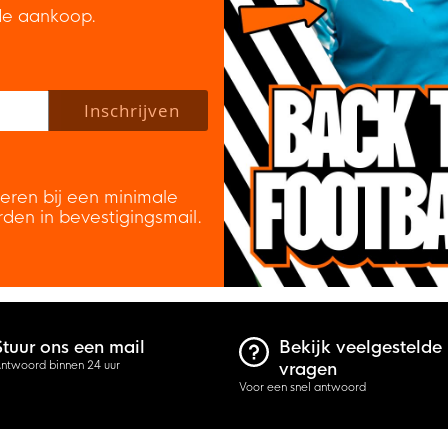
de aankoop.
 policy to subscribe to our newsletter.
Inschrijven
veren bij een minimale
rden in bevestigingsmail.
Stuur ons een mail
Bekijk veelgestelde
ntwoord binnen 24 uur
vragen
Voor een snel antwoord