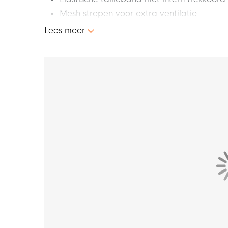
Mesh strepen voor extra ventilatie
Materiaal: 100% polyester
Lees meer
Dit is het nieuwe Nike KVC Westerlo Training
comfortabele KVC Westerlo trainingsbroekje ben
halen. Het trainingsbroekje zorgt voor mobilit
beste van jezelf met dit gave KVC Westerlo tr
Pasvorm
Het KVC Westerlo trainingsbroekje voor kids
pasvorm van het broekje zelf aanpassen met b
trekkoord. Zo geniet je steeds van een optim
Materiaal
Het KVC Westerlo trainingsbroekje bestaat uit
de Nike Dri-FIT technologie, wat ervoor zorg
Hierdoor blijf je droog en comfortabel tijdens 