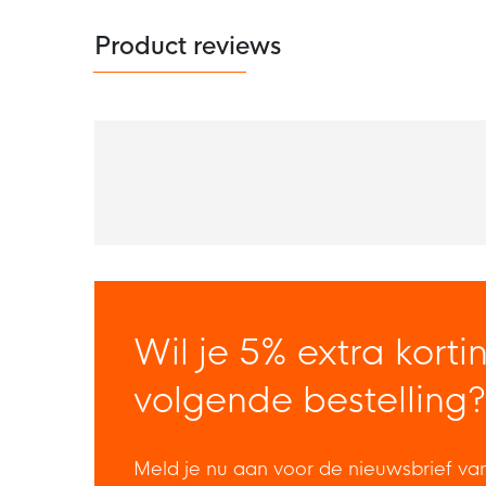
Product reviews
Wil je 5% extra korti
volgende bestelling?
Meld je nu aan voor de nieuwsbrief va