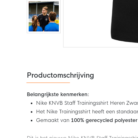
Ga
naar
het
begin
van
de
Productomschrijving
afbeeldingen-
gallerij
Belangrijkste kenmerken:
Nike KNVB Staff Trainingsshirt Heren Zwa
Het Nike Trainingsshirt heeft een standa
Gemaakt van
100% gerecycled polyester