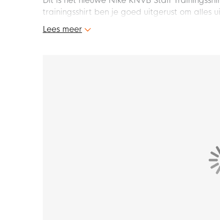
Dit is het nieuwe Nike KNVB Staff Trainingssh
trainingsshirt ben je goed uitgerust om alles u
jezelf met dit gave Nike KNVB Staff Trainingss
Lees meer
Pasvorm
Het Nike trainingsshirt heeft een standaard p
draagcomfort.
Materiaal
Het Nike shirt is gemaakt van
100% gerecycle
Nike Dri-FIT technologie, wat ervoor zorgt d
blijf je droog en comfortabel tijdens het train