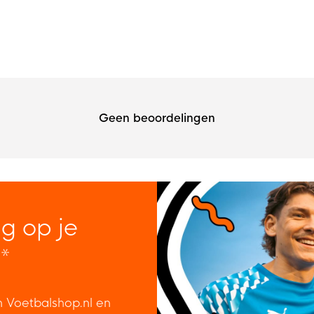
Geen beoordelingen
ng op je
*
n Voetbalshop.nl en