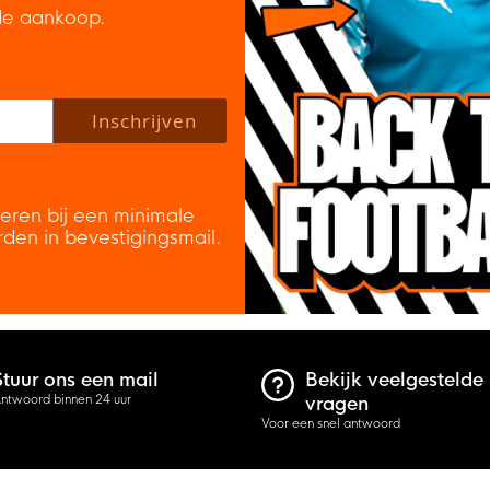
de aankoop.
 policy to subscribe to our newsletter.
Inschrijven
veren bij een minimale
rden in bevestigingsmail.
Stuur ons een mail
Bekijk veelgestelde
ntwoord binnen 24 uur
vragen
Voor een snel antwoord