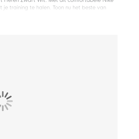
irt Heren Zwart Wit. Met dit comfortabele Nike
it je training te halen. Toon nu het beste van
hirt Heren!
asvorm. Zo geniet jij steeds van een optimaal
d polyester
. Dit materiaal is voorzien van de
at zweet onmiddellijk wordt afgevoerd. Hierdoor
en.