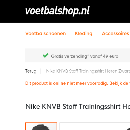
Voetbalschoenen
Kleding
Accessoires
Gratis verzending* vanaf 49 euro
Terug
Nike KNVB Staff Trainingsshirt Heren Zwart
Dit product is online niet meer voorradig. Bekijk d
Nike KNVB Staff Trainingsshirt H
Ga
naar