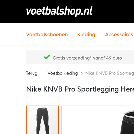
Voetbalschoenen
Kleding
Accessoires
Gratis verzending* vanaf 49 euro
Terug
Voetbalkleding
Nike KNVB Pro Sportleg
Nike KNVB Pro Sportlegging Her
Ga
naar
het
einde
van
de