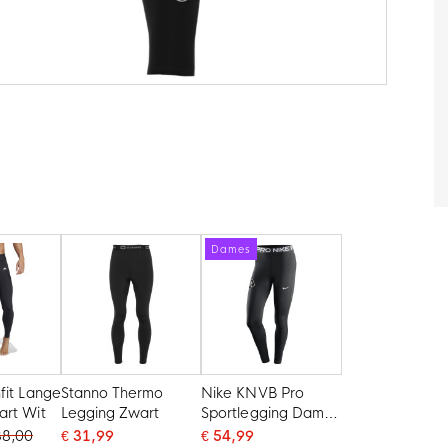
Dames
fit Lange
Stanno Thermo
Nike KNVB Pro
art Wit
Legging Zwart
Sportlegging Dames
Zwart Wit
38,00
€ 31,99
€ 54,99