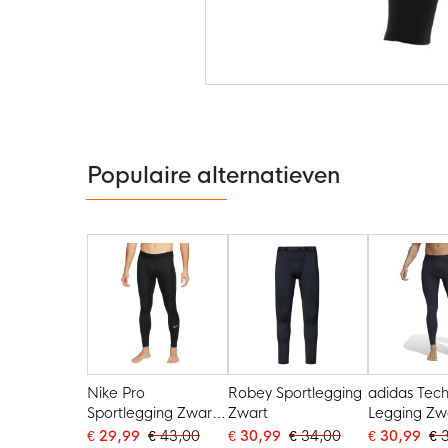
Ga
naar
het
begin
van
de
Populaire alternatieven
afbeeldingen-
gallerij
Nike Pro
Robey Sportlegging
adidas Tech
Sportlegging Zwart
Zwart
Legging Zw
Wit
€ 29,99
€ 43,00
€ 30,99
€ 34,00
€ 30,99
€ 