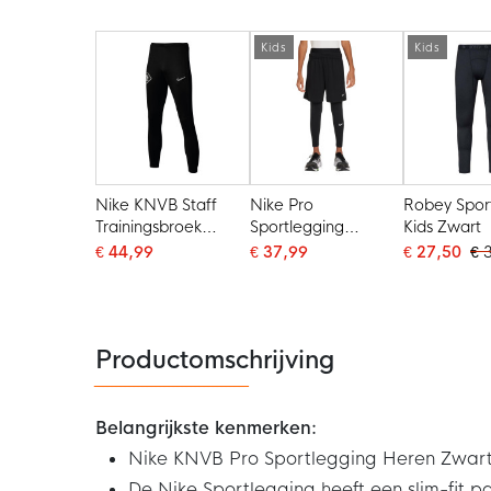
Kids
Kids
Nike KNVB Staff
Nike Pro
Robey Spor
Trainingsbroek
Sportlegging
Kids Zwart
Heren Zwart Wit
Jongens Zwart Wit
€ 44,99
€ 37,99
€ 27,50
€ 
Productomschrijving
Belangrijkste kenmerken:
Nike KNVB Pro Sportlegging Heren Zwart
De Nike Sportlegging heeft een slim-fit 