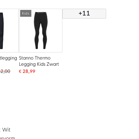
+11
Kids
tlegging
Stanno Thermo
Legging Kids Zwart
32,00
€ 28,99
 Wit
pasvorm