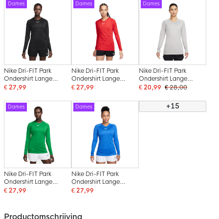
Dames
Dames
Dames
Nike Dri-FIT Park
Nike Dri-FIT Park
Nike Dri-FIT Park
Ondershirt Lange
Ondershirt Lange
Ondershirt Lange
Mouwen Dames Zwart
Mouwen Dames Rood
Mouwen Dames Grijs
€ 27,99
€ 27,99
€ 20,99
€ 28,00
Wit
Wit
Wit
+15
Dames
Dames
Nike Dri-FIT Park
Nike Dri-FIT Park
Ondershirt Lange
Ondershirt Lange
Mouwen Dames Groen
Mouwen Dames Blauw
€ 27,99
€ 27,99
Wit
Wit
Productomschrijving