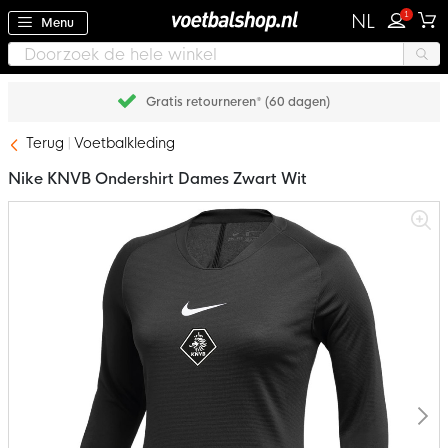
1
NL
Menu
Gratis retourneren* (60 dagen)
Terug
Voetbalkleding
Nike KNVB Ondershirt Dames Zwart Wit
Ga
naar
het
einde
van
de
afbeeldingen-
gallerij