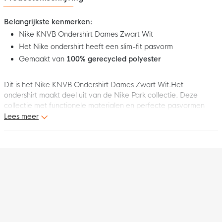
Belangrijkste kenmerken:
Nike KNVB Ondershirt Dames Zwart Wit
Het Nike ondershirt heeft een slim-fit pasvorm
Gemaakt van
100% gerecycled polyester
Dit is het Nike KNVB Ondershirt Dames Zwart Wit.Het
ondershirt maakt deel uit van de Nike Park collectie. Deze
collectie met functionele materialen en perfecte pasvormen
maken je sportieve look helemaal af. Draag dit ondershirt
Lees meer
tijdens je volgende training of wedstrijd en blijf lekker warm!
Pasvorm
Het ondershirt heeft een slim-fit pasvorm wat zorgt voor een
slank gevoel. De elastische vezels, raglanmouwen en de
onzichtbare duimlussen zorgen voor een gestroomlijnde laag
die soepel onder je tenue beweegt.
Materiaal
Het Nike Park ondershirt is gemaakt van
100% gerecycled