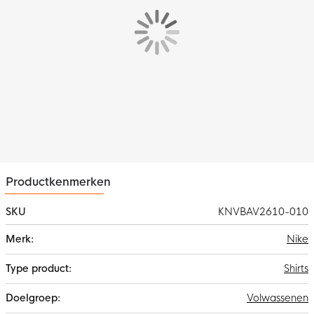
polyester
. Dit materiaal is voorzien van de Nike Dri-FIT
technologie, wat ervoor zorgt dat zweet wordt afgevoerd naar
de bovenste laag van het ondershirt. Hierdoor blijf je altijd
droog en comfortabel.
Productkenmerken
SKU
KNVBAV2610-010
Meer
Nike
informatie
Shirts
Volwassenen