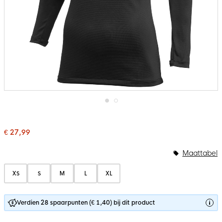
Ga
naar
het
€ 27,99
begin
van
de
Maattabel
afbeeldingen-
gallerij
XS
S
M
L
XL
Verdien 28 spaarpunten (€ 1,40) bij dit product