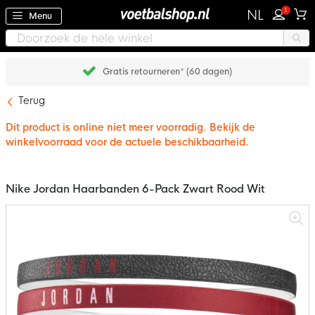
1
NL
Menu
Gratis retourneren* (60 dagen)
Terug
Dit product is online niet meer voorradig. Bekijk de
winkelvoorraad voor de actuele beschikbaarheid.
Nike Jordan Haarbanden 6-Pack Zwart Rood Wit
Ga
naar
het
einde
van
de
afbeeldingen-
gallerij