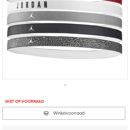
Ga
naar
het
NIET OP VOORRAAD
begin
van
Winkelvoorraad
de
afbeeldingen-
gallerij