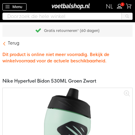
1
NL
Menu
Gratis retourneren* (60 dagen)
Terug
Dit product is online niet meer voorradig. Bekijk de
winkelvoorraad voor de actuele beschikbaarheid.
Nike Hyperfuel Bidon 530ML Groen Zwart
Ga
naar
het
einde
van
de
afbeeldingen-
gallerij