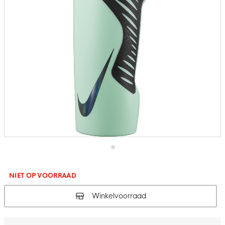
Ga
naar
het
NIET OP VOORRAAD
begin
van
Winkelvoorraad
de
afbeeldingen-
gallerij