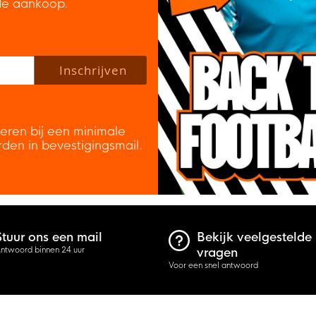
de aankoop.
 policy to subscribe to our newsletter.
Inschrijven
veren bij een minimale
rden in bevestigingsmail.
Stuur ons een mail
Bekijk veelgestelde
ntwoord binnen 24 uur
vragen
Voor een snel antwoord