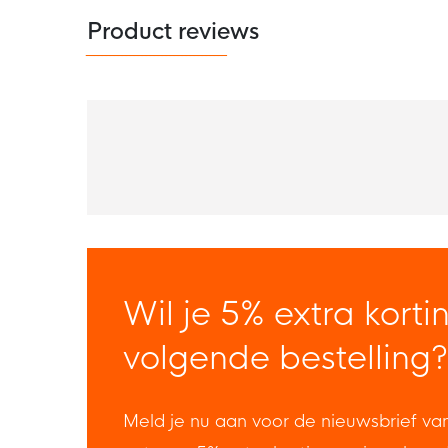
Product reviews
Wil je 5% extra korti
volgende bestelling?
Meld je nu aan voor de nieuwsbrief va