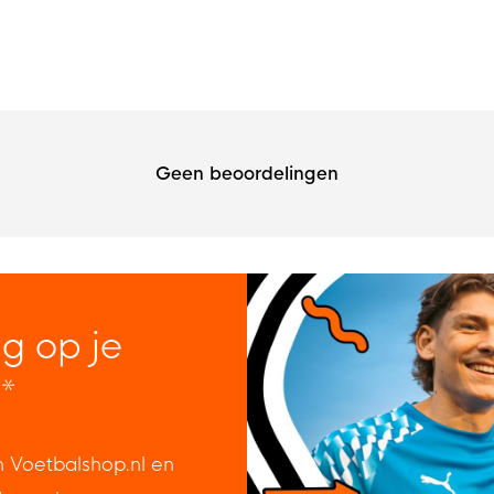
Geen beoordelingen
ng op je
*
n Voetbalshop.nl en