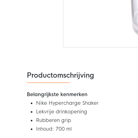
Ga
naar
het
begin
van
de
Productomschrijving
afbeeldingen-
gallerij
Belangrijkste kenmerken
Nike Hypercharge Shaker
Lekvrije drinkopening
Rubberen grip
Inhoud: 700 ml