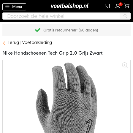
1
NL
Menu
Gratis retourneren* (60 dagen)
Terug
Voetbalkleding
Nike Handschoenen Tech Grip 2.0 Grijs Zwart
Ga
naar
het
einde
van
de
afbeeldingen-
gallerij