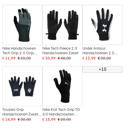
Nike Handschoenen
Nike Tech Fleece 2.0
Under Armour
Tech Grip 2.0 Grijs
Handschoenen Zwart
Handschoenen 2.0
Zwart Wit
Zwart Wit Wit
€ 11,99
€ 20,00
€ 33,99
€ 48,00
€ 12,99
€ 30,00
+15
Touzani Grip
Nike Knit Tech Grip TG
Handschoenen Zwart
3.0 Handschoenen
Wit
Zwart Wit
€ 14,99
€ 30,00
€ 15,99
€ 20,00