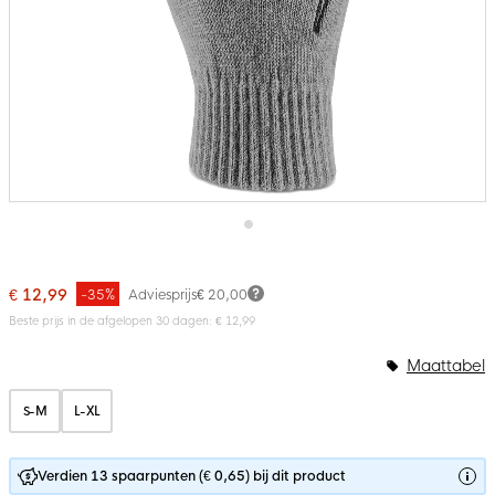
Ga
naar
het
€ 12,99
-35%
Adviesprijs
€ 20,00
begin
van
Beste prijs in de afgelopen 30 dagen: € 12,99
de
afbeeldingen-
Maattabel
gallerij
S-M
L-XL
Verdien 13 spaarpunten (€ 0,65) bij dit product