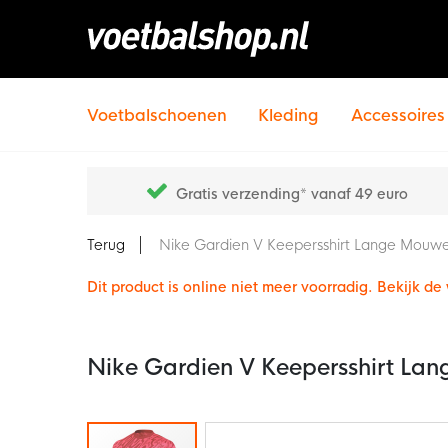
Voetbalschoenen
Kleding
Accessoires
Gratis verzending* vanaf 49 euro
Terug
Nike Gardien V Keepersshirt Lange Mouwe
Dit product is online niet meer voorradig. Bekijk d
Nike Gardien V Keepersshirt La
Ga
naar