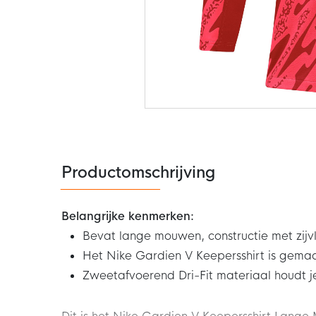
Ga
naar
het
begin
van
de
Productomschrijving
afbeeldingen-
gallerij
Belangrijke kenmerken:
Bevat lange mouwen, constructie met zijv
Het Nike Gardien V Keepersshirt is gema
Zweetafvoerend Dri-Fit materiaal houdt 