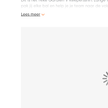
Dit is het Nike Gardien V Keepersshirt Lange 
pak jij elke bal en help je je team naar de v
met het Nike Gardien V Keepersshirt!
Lees meer
Pasvorm
Het Nike keepersshirt met lange mouwen heef
gestroomlijnde look.
Kenmerken
Dit Nike keepersshirt is voorzien van een cons
verminderen. De lange mouwen zijn handig om
Materiaal
Het Nike Gardien V keepersshirt is gemaakt 
keepersshirt zijn gemaakt van 89% polyester
Dri-FIT technologie wat zweet afvoert en je d