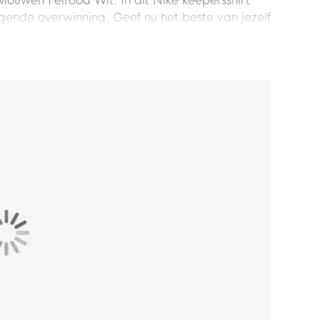
Mouwen Felrood Wit. In dit Nike keepersshirt
olgende overwinning. Geef nu het beste van jezelf
t een aansluitende pasvorm. Dit zorgt voor een
tructie met zijvlakken, om materiaalverspilling te
 goed beschermd te blijven tijdens het keepen.
van 100% polyester. De vlakken op het
 en 11% elastaan. Het materiaal bevat een Nike
roog en comfortabel houdt tijdens het sporten.