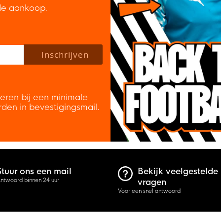
de aankoop.
 policy to subscribe to our newsletter.
Inschrijven
veren bij een minimale
rden in bevestigingsmail.
Stuur ons een mail
Bekijk veelgestelde
ntwoord binnen 24 uur
vragen
Voor een snel antwoord