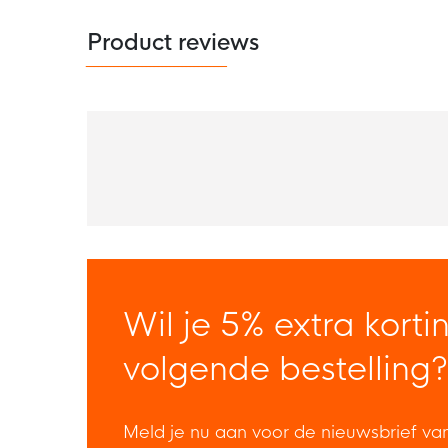
Product reviews
Wil je 5% extra korti
volgende bestelling?
Meld je nu aan voor de nieuwsbrief va