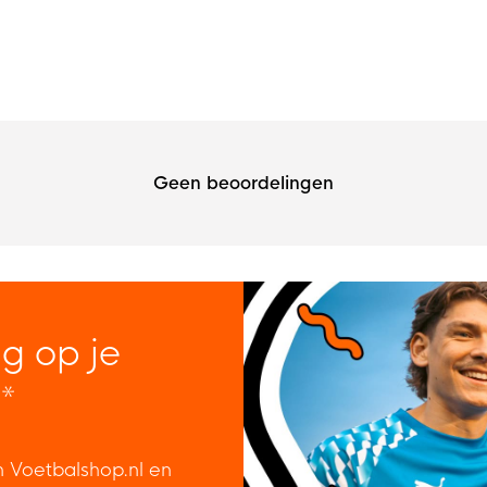
Geen beoordelingen
ng op je
*
n Voetbalshop.nl en