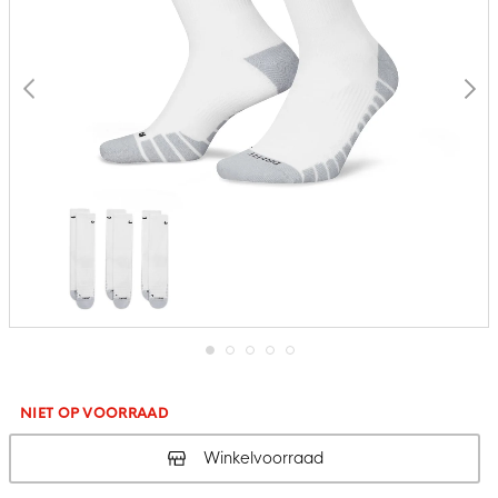
Ga
naar
het
NIET OP VOORRAAD
begin
van
Winkelvoorraad
de
afbeeldingen-
gallerij