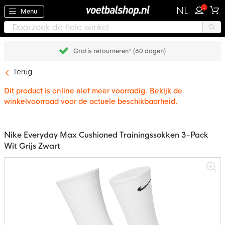
1
NL
Menu
Gratis retourneren* (60 dagen)
Terug
Dit product is online niet meer voorradig. Bekijk de
winkelvoorraad voor de actuele beschikbaarheid.
Nike Everyday Max Cushioned Trainingssokken 3-Pack
Wit Grijs Zwart
Ga
naar
het
einde
van
de
afbeeldingen-
gallerij