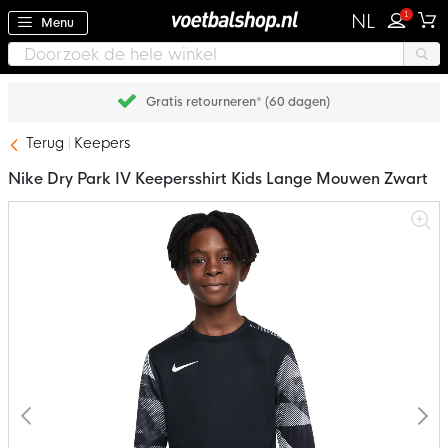
1
NL
Menu
Gratis retourneren* (60 dagen)
Terug
Keepers
Nike Dry Park IV Keepersshirt Kids Lange Mouwen Zwart
Ga
naar
het
einde
van
de
afbeeldingen-
gallerij