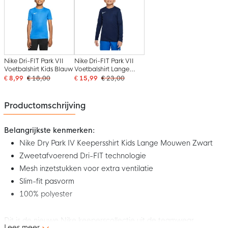
Nike Dri-FIT Park VII
Nike Dri-FIT Park VII
Voetbalshirt Kids Blauw
Voetbalshirt Lange
Mouwen Kids
€ 8,99
€ 18,00
€ 15,99
€ 23,00
Donkerblauw
Productomschrijving
Belangrijkste kenmerken:
Nike Dry Park IV Keepersshirt Kids Lange Mouwen Zwart
Zweetafvoerend Dri-FIT technologie
Mesh inzetstukken voor extra ventilatie
Slim-fit pasvorm
100% polyester
Dit is de nieuwe Nike keeperscollectie uit de teamwear
Lees meer