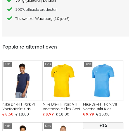
Veilig (achteraf) betalen
100% officiële producten
Thuiswinkel Waarborg (10 jaar!)
Populaire alternatieven
Kids
Kids
Kids
Nike Dri-FIT Park VII
Nike Dri-FIT Park VII
Nike Dri-FIT Park VII
Voetbalshirt Kids
Voetbalshirt Kids Geel
Voetbalshirt Kids
Donkerblauw
Lichtblauw
€ 8,50
€ 18,00
€ 8,99
€ 18,00
€ 9,99
€ 18,00
+15
Kids
Kids