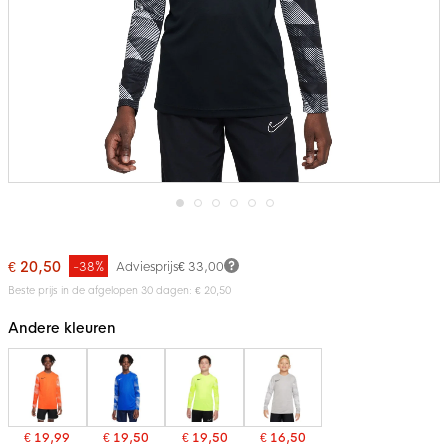
Ga
naar
het
€ 20,50
-38%
Adviesprijs
€ 33,00
begin
van
Beste prijs in de afgelopen 30 dagen: € 20,50
de
afbeeldingen-
Andere kleuren
gallerij
€ 19,99
€ 19,50
€ 19,50
€ 16,50