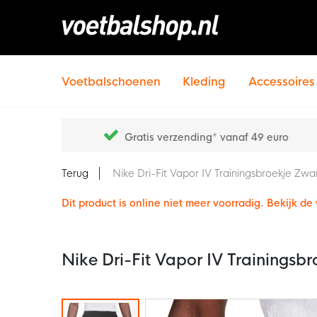
Voetbalschoenen
Kleding
Accessoires
Gratis verzending* vanaf 49 euro
Terug
Nike Dri-Fit Vapor IV Trainingsbroekje Zwa
Dit product is online niet meer voorradig. Bekijk d
Nike Dri-Fit Vapor IV Trainingsb
Ga
naar