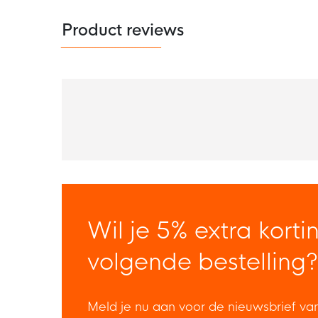
Product reviews
Wil je 5% extra korti
volgende bestelling?
Meld je nu aan voor de nieuwsbrief va