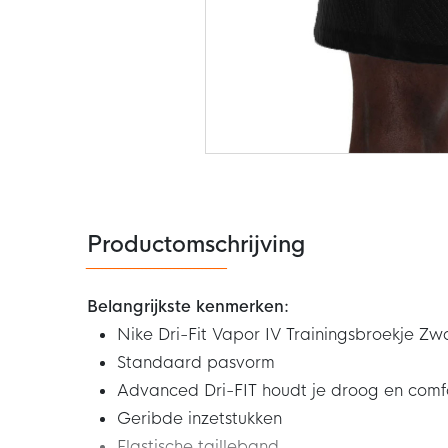
Ga
naar
het
begin
van
de
Productomschrijving
afbeeldingen-
gallerij
Belangrijkste kenmerken:
Nike Dri-Fit Vapor IV Trainingsbroekje Zw
Standaard pasvorm
Advanced Dri-FIT houdt je droog en comf
Geribde inzetstukken
Elastische tailleband