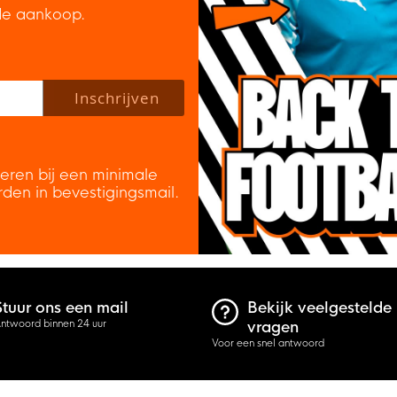
de aankoop.
 policy to subscribe to our newsletter.
Inschrijven
veren bij een minimale
rden in bevestigingsmail.
Stuur ons een mail
Bekijk veelgestelde
ntwoord binnen 24 uur
vragen
Voor een snel antwoord