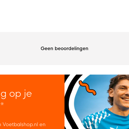
Geen beoordelingen
ng op je
*
n Voetbalshop.nl en