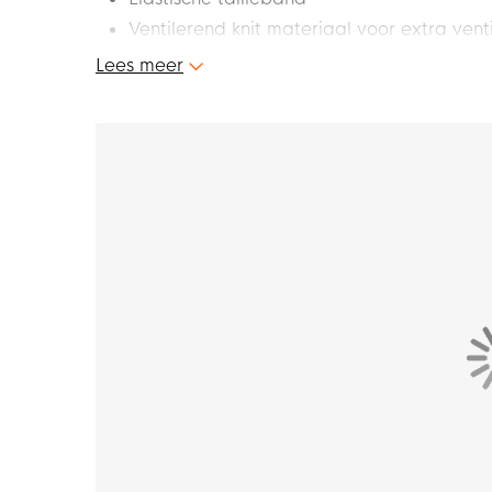
Ventilerend knit materiaal voor extra venti
Binnennaad 20 cm
Lees meer
Materiaal: 100% polyester
Dit is het nieuwe Nike Dri-Fit Vapor IV traini
voor snelheid op het veld. Raas je tegenstand
Pasvorm
Het Nike Vapor IV trainingsbroekje heeft ee
en aangenaam gevoel. De elastische tailleban
plek blijft zitten. Het lichte design heeft geri
beperkingen kunt bewegen.
Materiaal
Het Nike trainingsbroekje is gemaakt van 100%
Advanced Dri-FIT technologie, wat ervoor zorg
trainen. Het ventilerende knit materiaal zorgt 