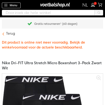
1
NL
Menu
Gratis retourneren* (60 dagen)
Terug
Dit product is online niet meer voorradig. Bekijk de
winkelvoorraad voor de actuele beschikbaarheid.
Nike Dri-FIT Ultra Stretch Micro Boxershort 3-Pack Zwart
Wit
Ga
naar
het
einde
van
de
afbeeldingen-
gallerij