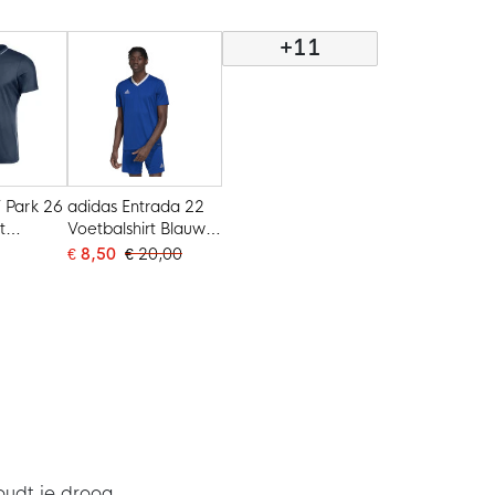
+11
T Park 26
adidas Entrada 22
t
Voetbalshirt Blauw
w Wit
Wit
€ 8,50
€ 20,00
oudt je droog