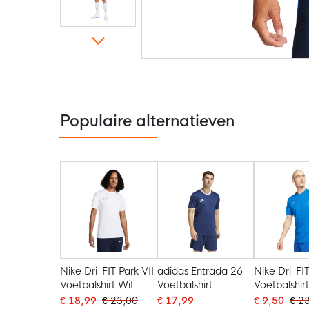
Ga
naar
het
begin
van
de
Populaire alternatieven
afbeeldingen-
gallerij
Nike Dri-FIT Park VII
adidas Entrada 26
Nike Dri-FIT
Voetbalshirt Wit
Voetbalshirt
Voetbalshir
Blauw
Donkerblauw Wit
€ 18,99
€ 23,00
€ 17,99
€ 9,50
€ 2