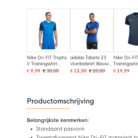
Nike Dri-FIT Trophy
adidas Tabela 23
Nike Dri-FI
V Trainingsshirt
Voetbalshirt Blauw
Trainingsshir
Blauw Donkerblauw
Wit
Donkerblau
€ 9,99
€ 30,00
€ 13,50
€ 20,00
€ 19,99
Wit
Productomschrijving
Belangrijkste kenmerken:
Standaard pasvorm
Zweetafvoerend Nike Dri-FIT materiaal h