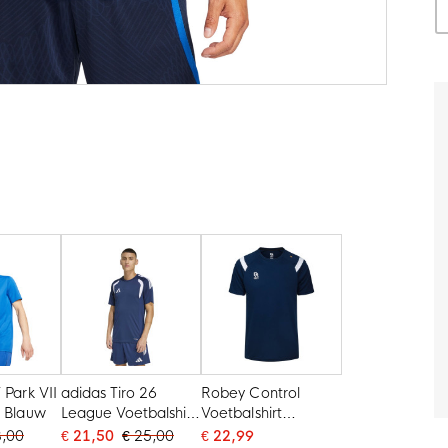
 Park VII
adidas Tiro 26
Robey Control
t Blauw
League Voetbalshirt
Voetbalshirt
Donkerblauw Wit
Donkerblauw
3,00
€ 21,50
€ 25,00
€ 22,99