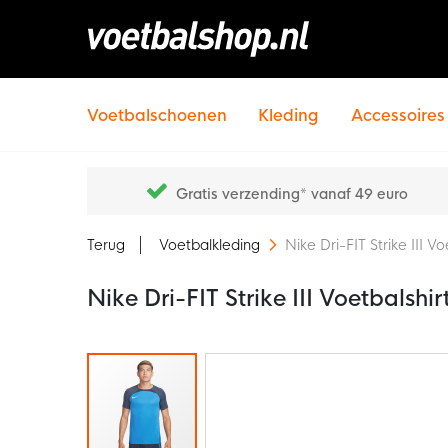
Voetbalschoenen
Kleding
Accessoires
Gratis verzending* vanaf 49 euro
Terug
Voetbalkleding
Nike Dri-FIT Strike III 
Nike Dri-FIT Strike III Voetbalsh
Ga
naar
het
einde
van
de