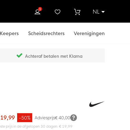
1
NL
ek
Keepers
Scheidsrechters
Verenigingen
Achteraf betalen met Klarna
 19,99
-50%
Adviesprijs
€ 40,00
ste prijs in de afgelopen 30 dagen: € 19,99