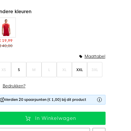
ndere kleuren
€ 19,99
€ 40,00
Maattabel
XS
S
M
L
XL
XXL
3XL
Bedrukken?
Verdien 20 spaarpunten (€ 1,00) bij dit product
In Winkelwagen