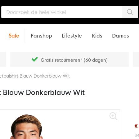
Zo
Sale
Fanshop
Lifestyle
Kids
Dames
Gratis retourneren* (60 dagen)
Voetbalshirt Blauw Donkerblauw Wit
irt Blauw Donkerblauw Wit
€
Be