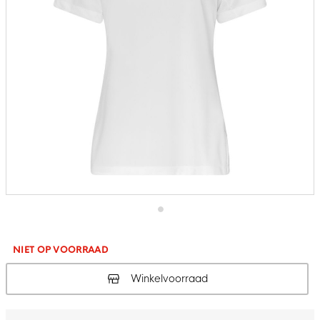
Ga
naar
het
NIET OP VOORRAAD
begin
van
Winkelvoorraad
de
afbeeldingen-
gallerij