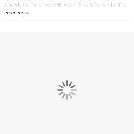
volgende training of wedstrijd met dit Nike Strike voetbalshirt!
Lees meer
Pasvorm
Het Nike voetbalshirt heeft een standaard pasvorm en sluit
goed aan op het bovenlijf. Hierdoor geniet je ieder moment
van het perfecte draagcomfort.
Materiaal
Het Nike shirt is gemaakt van 100% polyester. Dit materiaal is
voorzien van de Nike Dri-FIT technologie, wat ervoor zorgt dat
zweet wordt afgevoerd naar de bovenste laag van het shirt.
Hierdoor blijf je droog en comfortabel tijdens het trainen. De
mesh stukken in het shirt zorgen voor extra ventilatie.