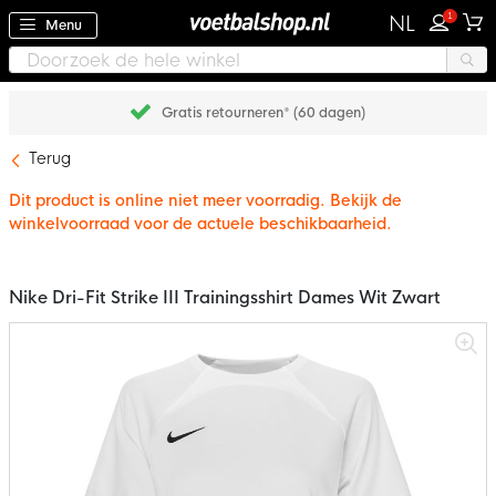
1
NL
Menu
Gratis retourneren* (60 dagen)
Terug
Dit product is online niet meer voorradig. Bekijk de
winkelvoorraad voor de actuele beschikbaarheid.
Nike Dri-Fit Strike III Trainingsshirt Dames Wit Zwart
Ga
naar
het
einde
van
de
afbeeldingen-
gallerij