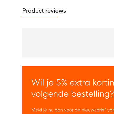
Product reviews
Wil je 5% extra korti
volgende bestelling?
Meld je nu aan voor de nieuwsbrief va