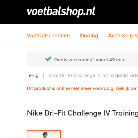
Voetbalschoenen
Kleding
Accessoires
Gratis verzending* vanaf 49 euro
Terug
Nike Dri-Fit Challenge IV Trainingsshirt Kid
Dit product is online niet meer voorradig. Bekijk d
Nike Dri-Fit Challenge IV Trainin
Ga
naar