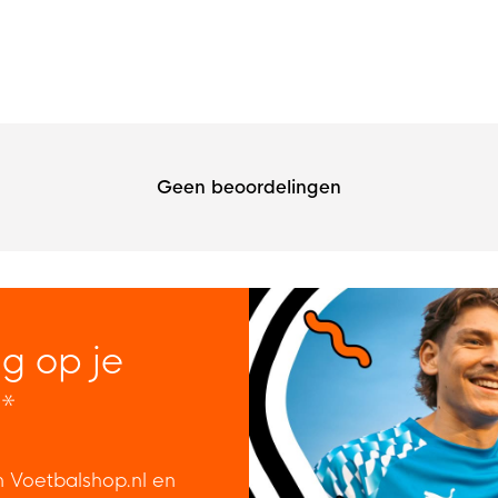
Geen beoordelingen
ng op je
*
n Voetbalshop.nl en