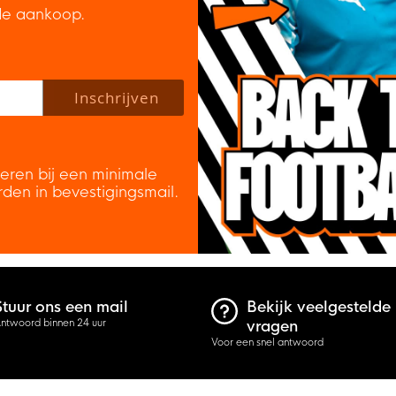
de aankoop.
 policy to subscribe to our newsletter.
Inschrijven
veren bij een minimale
rden in bevestigingsmail.
Stuur ons een mail
Bekijk veelgestelde
ntwoord binnen 24 uur
vragen
Voor een snel antwoord