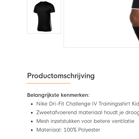
Ga
naar
het
begin
van
de
Productomschrijving
afbeeldingen-
gallerij
Belangrijkste kenmerken:
Nike Dri-Fit Challenge IV Trainingsshirt K
Zweetafvoerend materiaal houdt je droo
Mesh inzetstukken voor betere ventilatie
Materiaal: 100% Polyester