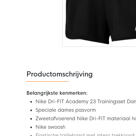
Ga
naar
het
begin
van
de
Productomschrijving
afbeeldingen-
gallerij
Belangrijkste kenmerken:
Nike Dri-FIT Academy 23 Trainingsset Da
Speciale dames pasvorm
Zweetafvoerend Nike Dri-FIT materiaal h
Nike swoosh
Elastische tailleband met intern trekkoord