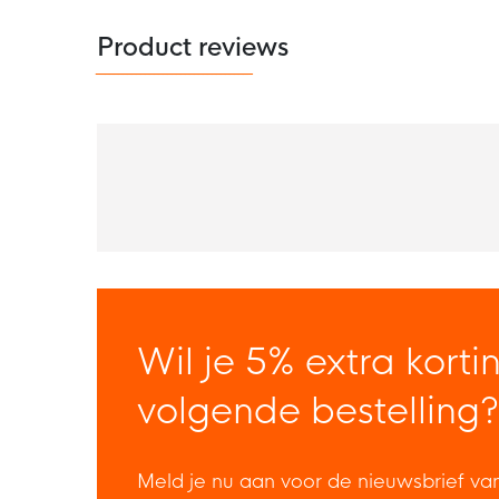
Product reviews
Wil je 5% extra korti
volgende bestelling?
Meld je nu aan voor de nieuwsbrief va