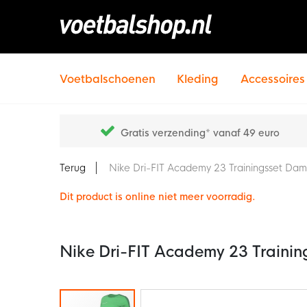
Voetbalschoenen
Kleding
Accessoires
Gratis verzending* vanaf 49 euro
Terug
Nike Dri-FIT Academy 23 Trainingsset Da
Dit product is online niet meer voorradig.
Nike Dri-FIT Academy 23 Traini
Ga
naar