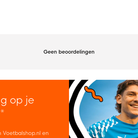
Geen beoordelingen
ng op je
*
n Voetbalshop.nl en