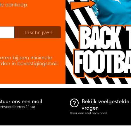
de aankoop.
 policy to subscribe to our newsletter.
Inschrijven
veren bij een minimale
rden in bevestigingsmail.
Stuur ons een mail
Bekijk veelgestelde
ntwoord binnen 24 uur
vragen
Voor een snel antwoord