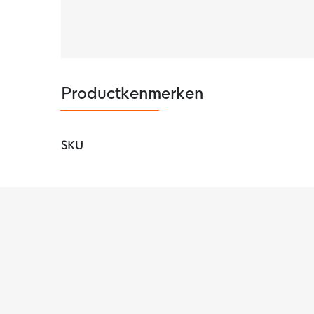
afgevoerd. Hierdoor blijf je droog en comfort
Productkenmerken
SKU