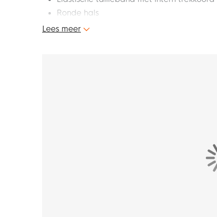
Ronde hals
Mesh vlakken bieden extra ventilatie
Lees meer
Materiaal: 100% polyester
Dit is de nieuwe Nike Academy trainingsset v
deze trainingsset loop je voorop tijdens de t
het beste van jezelf met deze gave Nike trai
Pasvorm
De Nike Academy trainingsset voor vrouwen 
pasvorm van het broekje zelf aanpassen naar
met intern trekkoord. De mesh vlakken zorgen v
een optimaal draagcomfort.
Materiaal
De Nike trainingsset is gemaakt van 100% poly
vochtafvoerende Dri-FIT technologie, wat erv