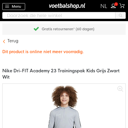
1
NL
Menu
Gratis retourneren* (60 dagen)
Terug
Dit product is online niet meer voorradig.
Nike Dri-FIT Academy 23 Trainingspak Kids Grijs Zwart
Wit
Ga
naar
het
einde
van
de
afbeeldingen-
gallerij