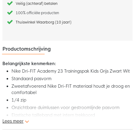
Veilig (achteraf) betalen
100% officiële producten
Thuiswinkel Waarborg (10 jaar!)
Productomschrijving
Belangrijkste kenmerken:
Nike Dri-FIT Academy 23 Trainingspak Kids Grijs Zwart Wit
Standaard pasvorm
Zweetafvoerend Nike Dri-FIT materiaal houdt je droog en
comfortabel
1/4 zip
Onzichtbare duimlussen voor gestroomlijnde pasvorm
Elastische tailleband met intern trekkoord
Lees meer
Mesh stukken bieden extra ventilatie
Nike swoosh