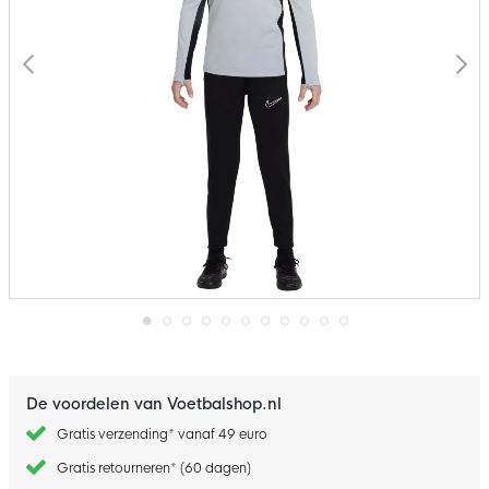
Ga
naar
het
begin
De voordelen van Voetbalshop.nl
van
de
Gratis verzending* vanaf 49 euro
afbeeldingen-
gallerij
Gratis retourneren* (60 dagen)