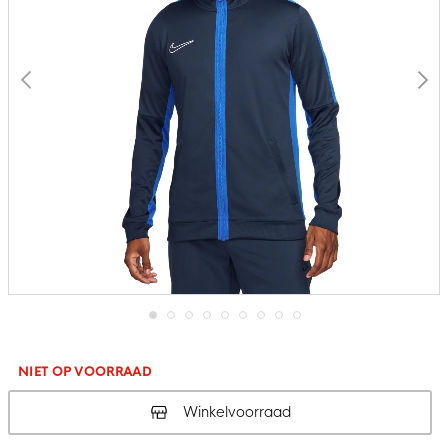
Ga
naar
het
NIET OP VOORRAAD
begin
van
Winkelvoorraad
de
afbeeldingen-
gallerij