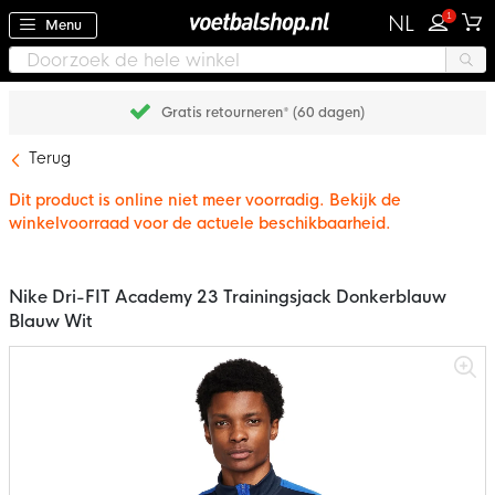
1
NL
Menu
Gratis retourneren* (60 dagen)
Terug
Dit product is online niet meer voorradig. Bekijk de
winkelvoorraad voor de actuele beschikbaarheid.
Nike Dri-FIT Academy 23 Trainingsjack Donkerblauw
Blauw Wit
Ga
naar
het
einde
van
de
afbeeldingen-
gallerij