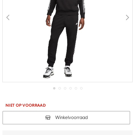
Ga
naar
het
NIET OP VOORRAAD
begin
van
Winkelvoorraad
de
afbeeldingen-
gallerij