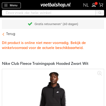
1
NL
Menu
Gratis retourneren* (60 dagen)
Terug
Dit product is online niet meer voorradig. Bekijk de
winkelvoorraad voor de actuele beschikbaarheid.
Nike Club Fleece Trainingspak Hooded Zwart Wit
Ga
naar
het
einde
van
de
afbeeldingen-
gallerij