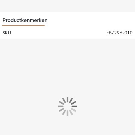
en 20% polyester. De zijzak, achterzak en de voering van het
capuchon bestaan uit 100% katoen. De fleece stof voelt extra
zacht aan.
Productkenmerken
SKU
FB7296-010