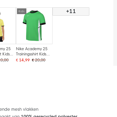
Wit
Wit
+11
Kids
emy 25
Nike Academy 25
t Kids
Trainingsshirt Kids
 Wit
Groen Zwart Wit
20,00
€ 14,99
€ 20,00
rende mesh vlakken
emaakt van
100% gerecycled polyester