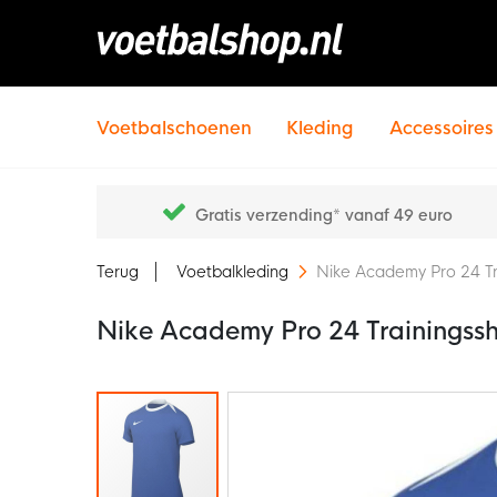
Voetbalschoenen
Kleding
Accessoires
Gratis verzending* vanaf 49 euro
Terug
Voetbalkleding
Nike Academy Pro 24 Tra
Nike Academy Pro 24 Trainingssh
Ga
naar
het
einde
van
de