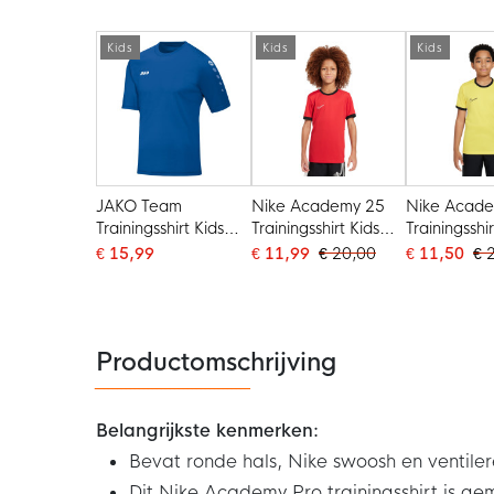
Donkerblauw Blauw
Kids
Kids
Kids
JAKO Team
Nike Academy 25
Nike Acad
Trainingsshirt Kids
Trainingsshirt Kids
Trainingsshir
Blauw
Rood Zwart Wit
Geel Zwart
€ 15,99
€ 11,99
€ 20,00
€ 11,50
€ 
Productomschrijving
Belangrijkste kenmerken:
Bevat ronde hals, Nike swoosh en ventile
Dit Nike Academy Pro trainingsshirt is g