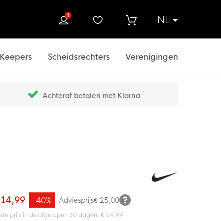
1
NL
ek
Keepers
Scheidsrechters
Verenigingen
Achteraf betalen met Klarna
 14,99
-40%
Adviesprijs
€ 25,00
ste prijs in de afgelopen 30 dagen: € 14,99