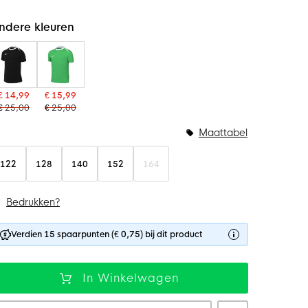
ndere kleuren
€ 14,99
€ 15,99
€ 25,00
€ 25,00
Maattabel
122
128
140
152
164
Bedrukken?
Verdien 15 spaarpunten (€ 0,75) bij dit product
In Winkelwagen