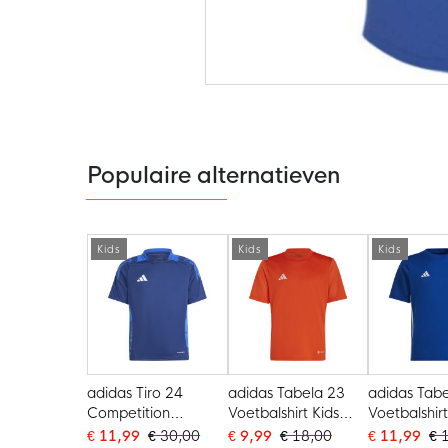
Ga
naar
het
begin
van
de
Populaire alternatieven
afbeeldingen-
gallerij
Kids
Kids
Kids
adidas Tiro 24
adidas Tabela 23
adidas Tab
Competition
Voetbalshirt Kids
Voetbalshirt
Trainingsshirt Kids
Oranje Wit
Blauw Wit
€ 11,99
€ 30,00
€ 9,99
€ 18,00
€ 11,99
€ 