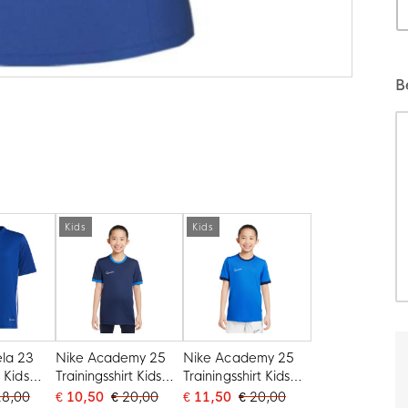
B
Kids
Kids
ela 23
Nike Academy 25
Nike Academy 25
 Kids
Trainingsshirt Kids
Trainingsshirt Kids
Donkerblauw Blauw
Blauw Donkerblauw
18,00
€ 10,50
€ 20,00
€ 11,50
€ 20,00