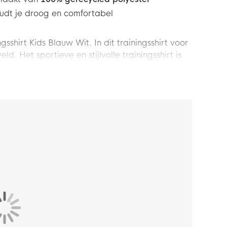
udt je droog en comfortabel
sshirt Kids Blauw Wit. In dit trainingsshirt voor
d. Het sportieve en stijlvolle trainingsshirt is
 alles uit je kwaliteiten en haal het Nike
ds heeft een standaard pasvorm wat zorgt voor
ngsshirt is voorzien van een ronde hals.
 atleten die het maximale uit hunzelf wil halen.
t niets je hindert in de tocht naar de beste
van 100% gerecycled polyester. Dit product is