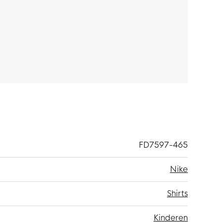
et zorgt ervoor dat zweet wordt afgevoerd naar
f je droog en comfortabel. De achterkant is
FD7597-465
Nike
Shirts
Kinderen