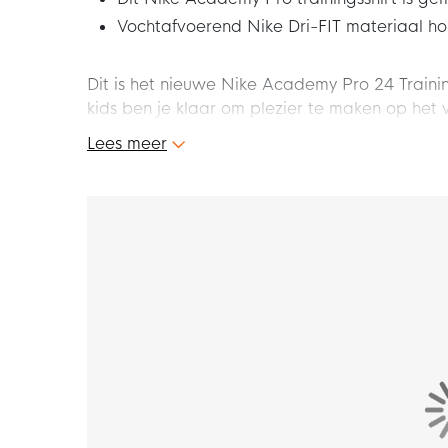
Vochtafvoerend Nike Dri-FIT materiaal ho
Dit is het nieuwe Nike Academy Pro 24 Training
kids ben je klaar om plezier te maken op het vel
gemaakt voor de sterren van de toekomst. Haal
Lees meer
Academy Pro 24 Trainingsshirt voor kids!
Pasvorm - Hoe valt dit shirt?
Het Nike Academy Pro trainingsshirt voor ki
een klassieke en comfortabele look. Het traini
Kenmerken
Dit trainingsshirt voor kids is gemaakt voor de
Het shirt is gemaakt van licht materiaal, zoda
versie van jezelf te worden.
Materiaal
Het Nike trainingsshirt voor kids is gemaakt 