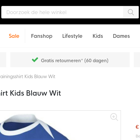
Zo
Sale
Fanshop
Lifestyle
Kids
Dames
Gratis retourneren* (60 dagen)
iningsshirt Kids Blauw Wit
irt Kids Blauw Wit
€
Be