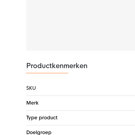
voorzien van de Nike Dri-FIT technologie. H
de bovenste laag van het shirt. Hierdoor blij
voorzien van mesh voor extra ventilatie.
Productkenmerken
SKU
Meer
Merk
informatie
Type product
Doelgroep