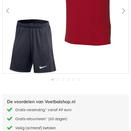
Ga
naar
het
begin
De voordelen van Voetbalshop.nl
van
de
Gratis verzending* vanaf 49 euro
afbeeldingen-
gallerij
Gratis retourneren* (60 dagen)
Veilig (achteraf) betalen