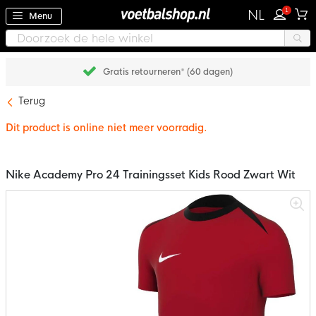
1
NL
Menu
Gratis retourneren* (60 dagen)
Terug
Dit product is online niet meer voorradig.
Nike Academy Pro 24 Trainingsset Kids Rood Zwart Wit
Ga
naar
het
einde
van
de
afbeeldingen-
gallerij