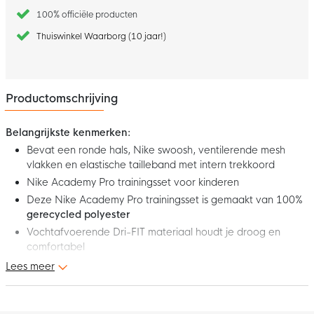
100% officiële producten
Thuiswinkel Waarborg (10 jaar!)
Productomschrijving
Belangrijkste kenmerken:
Bevat een ronde hals, Nike swoosh, ventilerende mesh
vlakken en elastische tailleband met intern trekkoord
Nike Academy Pro trainingsset voor kinderen
Deze Nike Academy Pro trainingsset is gemaakt van 100%
gerecycled polyester
Vochtafvoerende Dri-FIT materiaal houdt je droog en
comfortabel
Lees meer
Dit is de nieuwe Nike Academy Pro 24 Trainingsset Kids Rood
Zwart Wit. Met deze Nike trainingsset voel je je comfortabel op
het veld en thuis. De Nike swoosh maakt je sportieve look