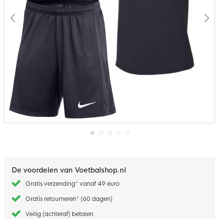
Ga
naar
het
begin
De voordelen van Voetbalshop.nl
van
de
Gratis verzending* vanaf 49 euro
afbeeldingen-
gallerij
Gratis retourneren* (60 dagen)
Veilig (achteraf) betalen