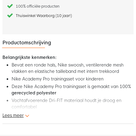
100% officiële producten
Thuiswinkel Waarborg (10 jaar!)
Productomschrijving
Belangrijkste kenmerken:
Bevat een ronde hals, Nike swoosh, ventilerende mesh
vlakken en elastische tailleband met intern trekkoord
Nike Academy Pro trainingsset voor kinderen
Deze Nike Academy Pro trainingsset is gemaakt van 100%
gerecycled polyester
Vochtafvoerende Dri-FIT materiaal houdt je droog en
comfortabel
Lees meer
Dit is de nieuwe Nike Academy Pro 24 Trainingsset Kids
Donkerblauw Wit. Met deze Nike trainingsset voel je je
comfortabel op het veld en thuis. De Nike swoosh maakt je