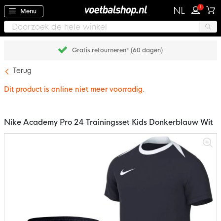
1
NL
Menu
Gratis retourneren* (60 dagen)
Terug
Dit product is online niet meer voorradig.
Nike Academy Pro 24 Trainingsset Kids Donkerblauw Wit
Ga
naar
het
einde
van
de
afbeeldingen-
gallerij