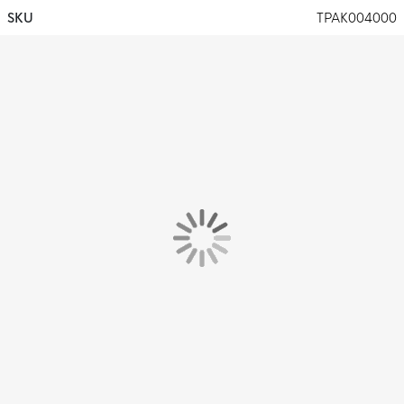
huid voor snellere verdamping. zodat je droog en comfortabel
SKU
TPAK004000
blijft. Het knit materiaal voelt soepel aan op de huid en de mesh
inzetstukken in de kraag en de tailleband zorgen voor ventilatie