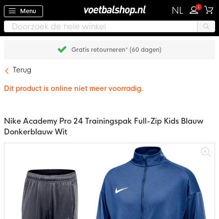
1
NL
Menu
Gratis retourneren* (60 dagen)
Terug
Dit product is online niet meer voorradig.
Nike Academy Pro 24 Trainingspak Full-Zip Kids Blauw
Donkerblauw Wit
Ga
naar
het
einde
van
de
afbeeldingen-
gallerij