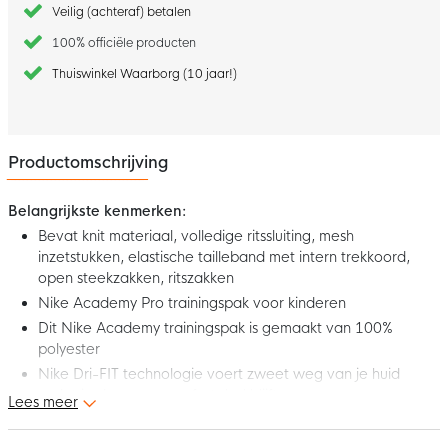
Veilig (achteraf) betalen
100% officiële producten
Thuiswinkel Waarborg (10 jaar!)
Productomschrijving
Belangrijkste kenmerken:
Bevat knit materiaal, volledige ritssluiting, mesh
inzetstukken, elastische tailleband met intern trekkoord,
open steekzakken, ritszakken
Nike Academy Pro trainingspak voor kinderen
Dit Nike Academy trainingspak is gemaakt van 100%
polyester
Nike Dri-FIT technologie voert zweet weg van je huid
zodat je droog en comfortabel blijft
Lees meer
Of het nu gaat om wedstrijdtijd, een reisdag of een middagje