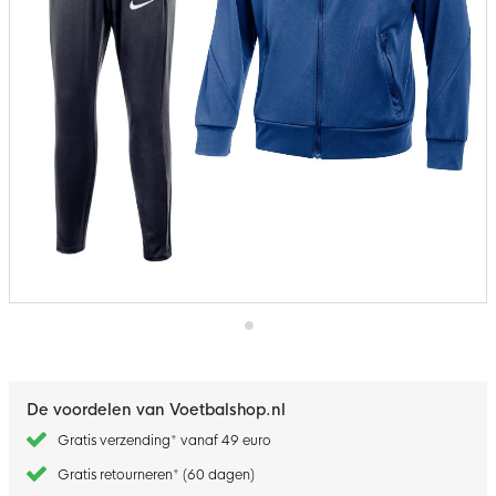
Ga
naar
het
begin
De voordelen van Voetbalshop.nl
van
de
Gratis verzending* vanaf 49 euro
afbeeldingen-
gallerij
Gratis retourneren* (60 dagen)