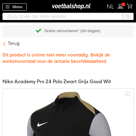
1
NL
Menu
Gratis retourneren* (60 dagen)
Terug
Dit product is online niet meer voorradig. Bekijk de
winkelvoorraad voor de actuele beschikbaarheid.
Nike Academy Pro 24 Polo Zwart Grijs Goud Wit
Ga
naar
het
einde
van
de
afbeeldingen-
gallerij