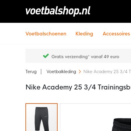
Voetbalschoenen
Kleding
Accessoires
Gratis verzending* vanaf 49 euro
Terug
Voetbalkleding
Nike Academy 25 3/4 Tr
Nike Academy 25 3/4 Trainingsbr
Ga
naar
het
einde
van
de