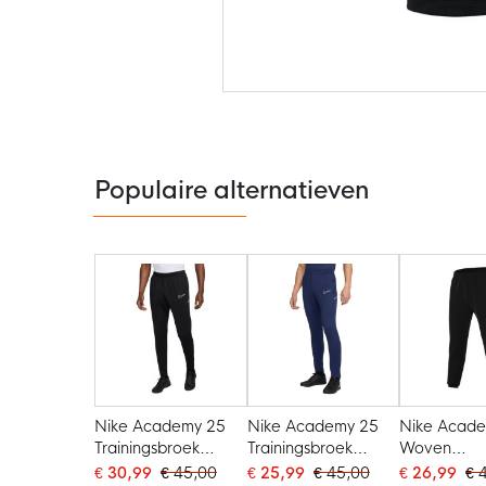
Ga
naar
het
begin
van
de
Populaire alternatieven
afbeeldingen-
gallerij
Nike Academy 25
Nike Academy 25
Nike Acad
Trainingsbroek
Trainingsbroek
Woven
Zwart Wit
Donkerblauw Wit
Trainingsbr
€ 30,99
€ 45,00
€ 25,99
€ 45,00
€ 26,99
€ 