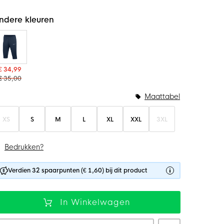
ndere kleuren
€ 34,99
€ 35,00
Maattabel
XS
S
M
L
XL
XXL
3XL
Bedrukken?
Verdien 32 spaarpunten (€ 1,60) bij dit product
In Winkelwagen