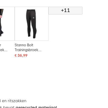
Donkerblauw Wit
Zwart
+11
r
Stanno Bolt
oek
Trainingsbroek
Zwart
€ 36,99
d en ritszakken
ek bevat
gerecycled materiaal