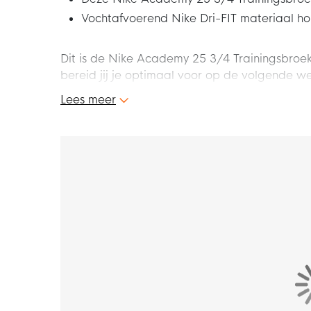
Vochtafvoerend Nike Dri-FIT materiaal ho
Dit is de Nike Academy 25 3/4 Trainingsbroek
bereid jij je optimaal voor op de volgende weds
met de Nike Academy 25 3/4 trainingsbroek!
Lees meer
Pasvorm - Hoe valt deze trainingsbroek?
De Nike 3/4 trainingsbroek heeft een aanslui
feel. De trainingsbroek heeft een elastische 
pasvorm kunt personaliseren.
Kenmerken
De Nike Academy 3/4 trainingsbroek heeft rits
spullen kunt bewaren.
Materiaal
De Nike trainingsbroek is gemaakt van 100% 
gerecycled materiaal. De Nike Dri-FIT techno