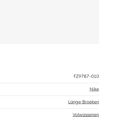
jft. De constructie van de trainingsbroek
FZ9787-010
Nike
Lange Broeken
Volwassenen