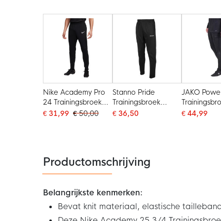
Zwart Wit
Nike Academy Pro
Stanno Pride
JAKO Powe
24 Trainingsbroek
Trainingsbroek
Trainingsbr
Zwart Wit
Zwart
Zwart
€ 31,99
€ 50,00
€ 36,50
€ 44,99
Productomschrijving
Belangrijkste kenmerken:
Bevat knit materiaal, elastische tailleban
Deze Nike Academy 25 3/4 Trainingsbro