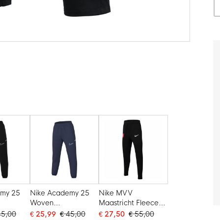
emy 25
Nike Academy 25
Nike MVV
Woven
Maastricht Fleece
oek
Trainingsbroek
Trainingsbroek
45,00
€ 25,99
€ 45,00
€ 27,50
€ 55,00