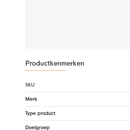
verdamping, zodat je droog en comfortabel bli
vermindert materiaalverspilling.
Productkenmerken
SKU
Meer
Merk
informatie
Type product
Doelgroep