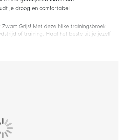
udt je droog en comfortabel
 Zwart Grijs! Met deze Nike trainingsbroek
trijd of training. Haal het beste uit je jezelf
tende pasvorm voor een getailleerde look en
tailleband met intern trekkoord waarmee je de
zakken, waardoor je veilig je belangrijkste
polyester, waarvan minstens 75% bestaat uit
logie voert zweet weg van je huid voor snellere