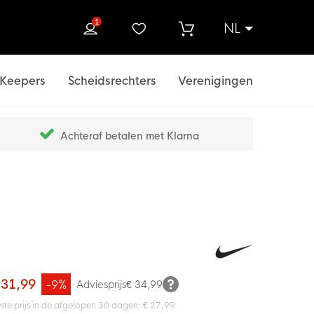
1
NL
ek
Keepers
Scheidsrechters
Verenigingen
Achteraf betalen met Klarna
 31,99
-9%
Adviesprijs
€ 34,99
ste prijs in de afgelopen 30 dagen: € 27,99