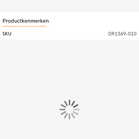
blijf je droog en comfortabel tijdens het trainen.
Productkenmerken
SKU
DR1369-010