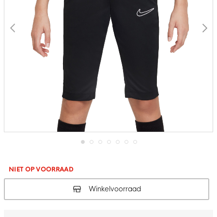
Ga
naar
het
NIET OP VOORRAAD
begin
van
Winkelvoorraad
de
afbeeldingen-
gallerij