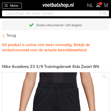
1
NL
Menu
Gratis retourneren* (60 dagen)
Terug
Dit product is online niet meer voorradig. Bekijk de
winkelvoorraad voor de actuele beschikbaarheid.
Nike Academy 23 3/4 Trainingsbroek Kids Zwart Wit
Ga
naar
het
einde
van
de
afbeeldingen-
gallerij