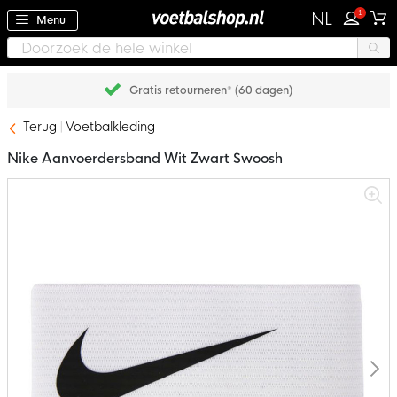
1
NL
Menu
Gratis retourneren* (60 dagen)
Terug
Voetbalkleding
Nike Aanvoerdersband Wit Zwart Swoosh
Ga
naar
het
einde
van
de
afbeeldingen-
gallerij