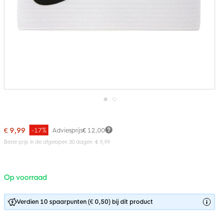
Ga
naar
het
€ 9,99
-17%
Adviesprijs
€ 12,00
begin
van
Beste prijs in de afgelopen 30 dagen: € 9,99
de
afbeeldingen-
gallerij
Op voorraad
Verdien 10 spaarpunten (€ 0,50) bij dit product