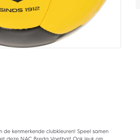
n de kenmerkende clubkleuren! Speel samen
met deze NAC Breda Voetbal! Ook leuk om