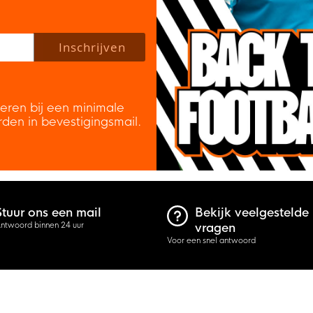
 policy to subscribe to our newsletter.
Inschrijven
veren bij een minimale
rden in bevestigingsmail.
Stuur ons een mail
Bekijk veelgestelde
ntwoord binnen 24 uur
vragen
Voor een snel antwoord