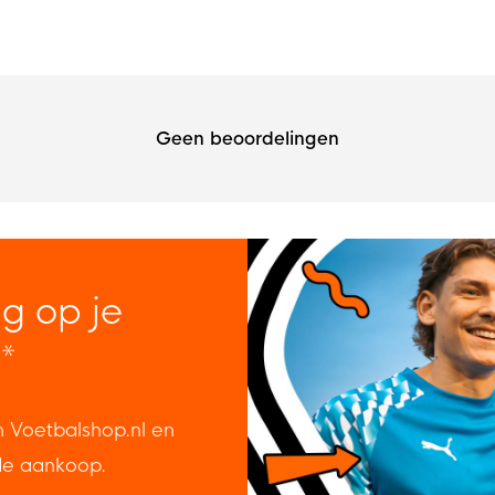
Geen beoordelingen
ng op je
*
n Voetbalshop.nl en
de aankoop.