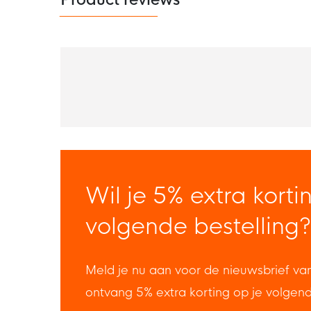
Product reviews
Wil je 5% extra korti
volgende bestelling?
Meld je nu aan voor de nieuwsbrief va
ontvang 5% extra korting op je volgen