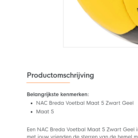
Ga
naar
het
begin
van
de
Productomschrijving
afbeeldingen-
gallerij
Belangrijkste kenmerken:
NAC Breda Voetbal Maat 5 Zwart Geel
Maat 5
Een NAC Breda Voetbal Maat 5 Zwart Geel i
met jouw vrienden de sterren van de hemel 