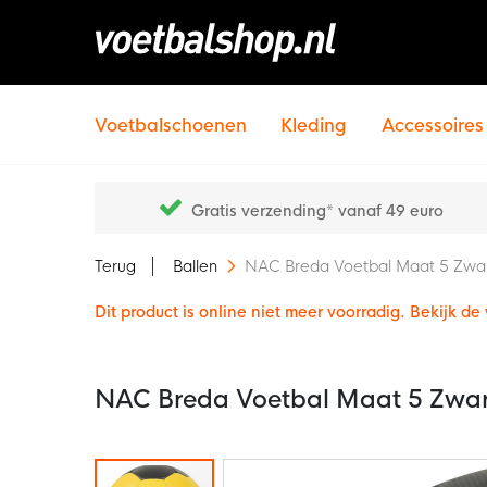
Voetbalschoenen
Kleding
Accessoires
Gratis verzending* vanaf 49 euro
Terug
Ballen
NAC Breda Voetbal Maat 5 Zwar
Dit product is online niet meer voorradig. Bekijk d
NAC Breda Voetbal Maat 5 Zwar
Ga
naar