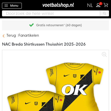
1
NL
Menu
Gratis retourneren* (60 dagen)
Terug
Fanartikelen
NAC Breda Shirtkussen Thuisshirt 2025-2026
Ga
naar
het
einde
van
de
afbeeldingen-
gallerij