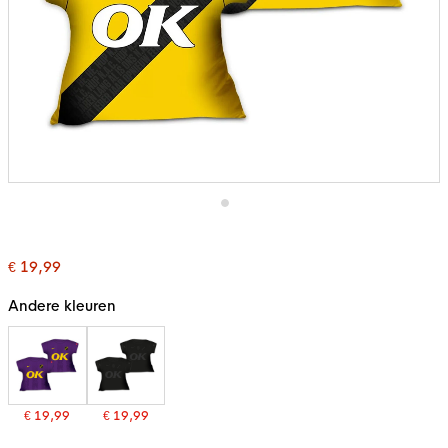
Ga
naar
het
€ 19,99
begin
van
de
Andere kleuren
afbeeldingen-
gallerij
€ 19,99
€ 19,99