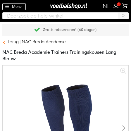
1
NL
Menu
Gratis retourneren* (60 dagen)
Terug
NAC Breda Academie
NAC Breda Academie Trainers Trainingskousen Lang
Blauw
Ga
naar
het
einde
van
de
afbeeldingen-
gallerij