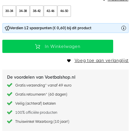
30-34
34-38
38-42
42-46
46-50
Verdien 12 spaarpunten (€ 0,60) bij dit product
In Winkelwagen
Voeg toe aan verlanglijst
De voordelen van Voetbalshop.nl
Gratis verzending* vanaf 49 euro
Gratis retourneren* (60 dagen)
Veilig (achteraf) betalen
100% officiële producten
Thuiswinkel Waarborg (10 jaar!)