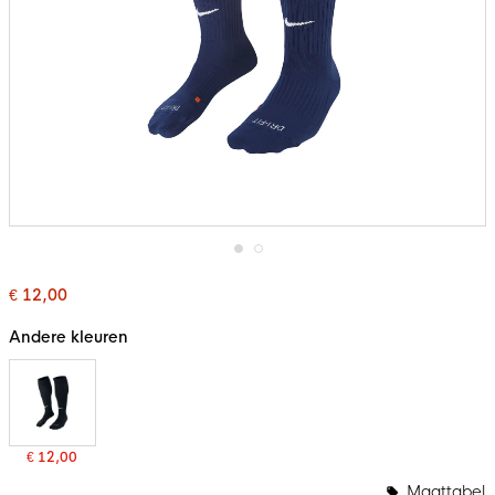
Ga
naar
€ 12,00
het
begin
Andere kleuren
van
de
afbeeldingen-
gallerij
€ 12,00
Bundelopties
Maattabel