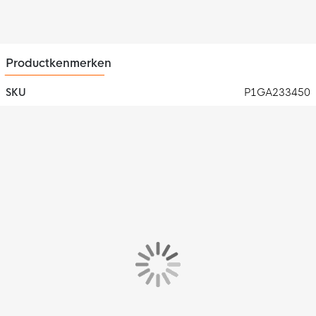
Nieuwe vetersluiting
De Mizuno Morelia Neo IV Pro heeft een update gekregen op
het gebied van vetersluiting. Deze nieuwe vetersluiting is
Productkenmerken
uitgerust met een vernieuwd design van de veterogen die
ervoor zorgen dat de schoen veel minder gaat plooien bij het
SKU
P1GA233450
buigen en je dus van een hoger draagcomfort geniet tijdens het
spelen.
ZEROGLIDE LITE
Denk niet meer aan wegglijden in je schoen, de ZEROGLIDE
LITE technologie bij de zool past zich perfect aan aan je voet.
Zo focus jij je volledig op het spel!