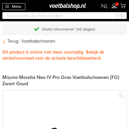
1
NL
Menu
Gratis retourneren* (60 dagen)
Terug
Voetbalschoenen
Dit product is online niet meer voorradig. Bekijk de
winkelvoorraad voor de actuele beschikbaarheid.
Mizuno Morelia Neo IV Pro Gras Voetbalschoenen (FG)
Zwart Goud
Ga
naar
het
einde
van
de
afbeeldingen-
gallerij