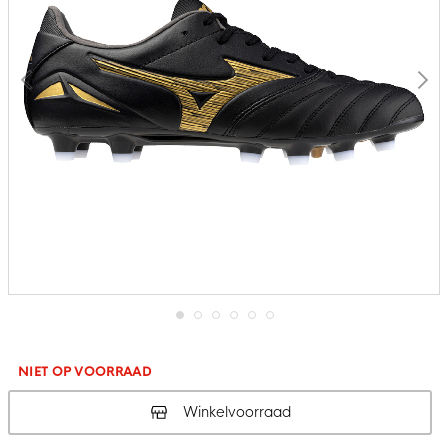
Ga
naar
het
NIET OP VOORRAAD
begin
van
Winkelvoorraad
de
afbeeldingen-
gallerij