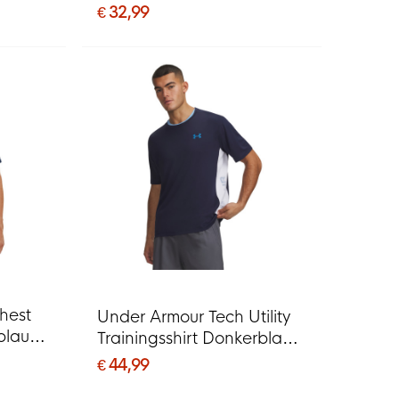
Rood Zwart
€ 32,99
hest
Under Armour Tech Utility
rblauw
Trainingsshirt Donkerblauw
Lichtblauw Wit
€ 44,99