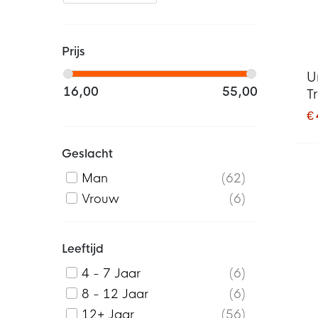
Prijs
U
16,00
55,00
T
D
€
Geslacht
Man
62
Vrouw
6
Leeftijd
4 - 7 Jaar
6
8 - 12 Jaar
6
12+ Jaar
56