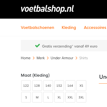
Voetbalschoenen
Kleding
Accessoires
Gratis verzending* vanaf 49 euro
Home
Merk
Under Armour
Shirts
Maat (kleding)
Un
122
128
140
152
164
XS
S
M
L
XL
XXL
3XL