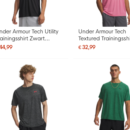
nder Armour Tech Utility
Under Armour Tech
rainingsshirt Zwart
Textured Trainingsshi
onkergrijs
Roze Zwart
 44,99
€ 32,99