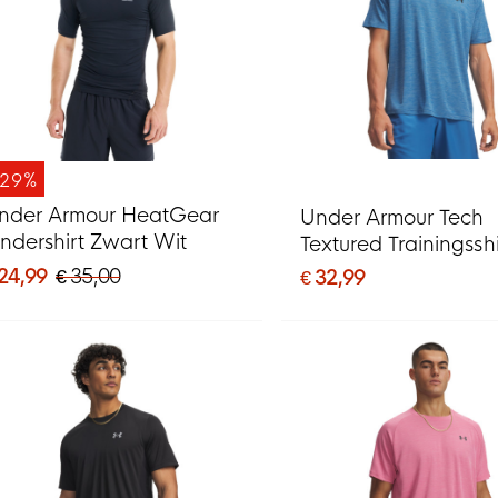
-29%
nder Armour HeatGear
Under Armour Tech
ndershirt Zwart Wit
Textured Trainingsshi
Grijsblauw Zwart
 24,99
€ 35,00
€ 32,99