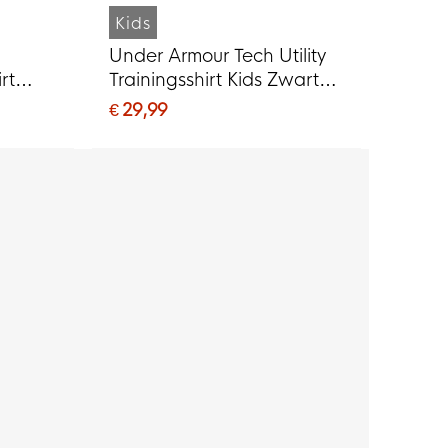
Kids
Under Armour Tech Utility
rt
Trainingsshirt Kids Zwart
Donkergrijs Oranje
€ 29,99