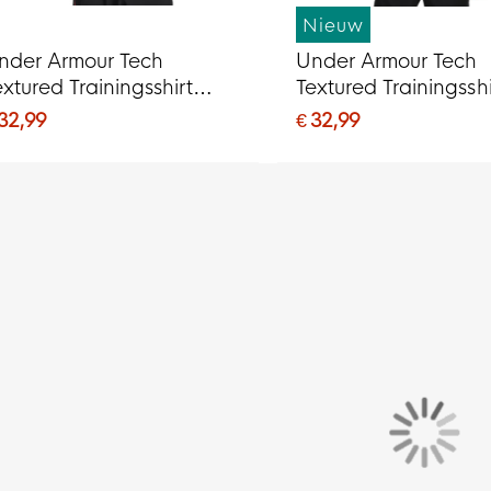
Nieuw
nder Armour Tech
Under Armour Tech
extured Trainingsshirt
Textured Trainingsshi
rijs Zwart Rood
Donkergroen Zwart
 32,99
€ 32,99