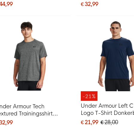
wart Donkergrijs
Olijfgroen Zwart
 44,99
€ 32,99
-21%
Under Armour Left C
nder Armour Tech
Logo T-Shirt Donke
extured Trainingsshirt
Zwart
rijs Zwart
€ 21,99
€ 28,00
 32,99