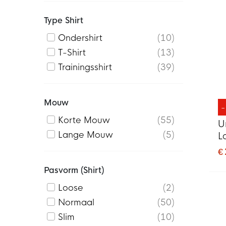
Type Shirt
Ondershirt
10
T-Shirt
13
Trainingsshirt
39
Mouw
Korte Mouw
55
U
Lange Mouw
5
L
€
Pasvorm (shirt)
Loose
2
Normaal
50
Slim
10