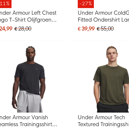
-11%
-27%
nder Armour Left Chest
Under Armour Cold
ogo T-Shirt Olijfgroen
Fitted Ondershirt L
wart
Mouwen Zwart Wit
 24,99
€ 28,00
€ 39,99
€ 55,00
nder Armour Vanish
Under Armour Tech
eamless Trainingsshirt
Textured Trainingsshi