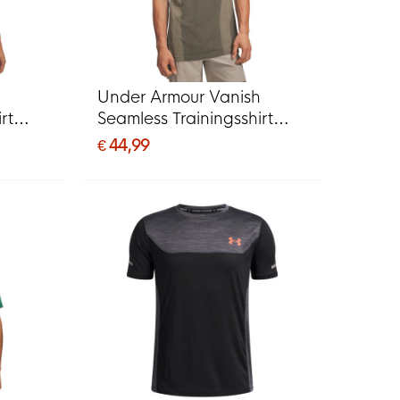
Under Armour Vanish
rt
Seamless Trainingsshirt
Bruin Lichtbruin Zwart
€ 44,99