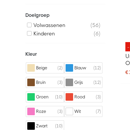
Doelgroep
Volwassenen
56
Kinderen
6
Kleur
U
O
2
12
Beige
Blauw
€
3
12
Bruin
Grijs
10
3
Groen
Rood
3
7
Roze
Wit
10
Zwart