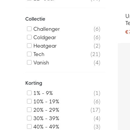
U
Collectie
T
Challenger
6
G
€
Coldgear
6
Heatgear
2
Tech
21
Vanish
4
Korting
1% - 9%
1
10% - 19%
6
20% - 29%
17
30% - 39%
4
40% - 49%
3