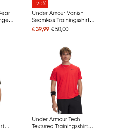
-20%
Gear
Under Amour Vanish
ange
Seamless Trainingsshirt
Beige
€ 39,99
€ 50,00
Under Armour Tech
rt
Textured Trainingsshirt