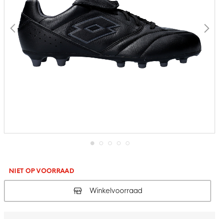
Ga
naar
het
NIET OP VOORRAAD
begin
van
Winkelvoorraad
de
afbeeldingen-
gallerij