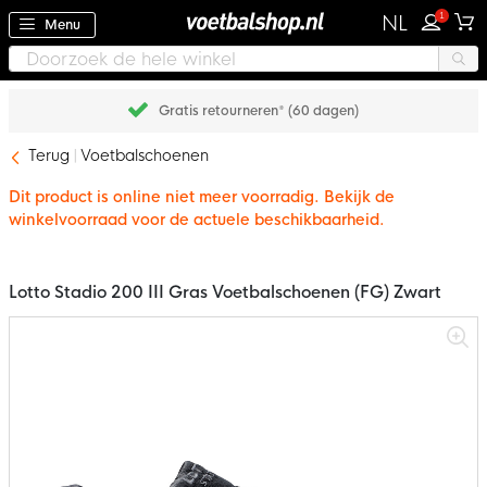
1
NL
Menu
Gratis retourneren* (60 dagen)
Terug
Voetbalschoenen
Dit product is online niet meer voorradig. Bekijk de
winkelvoorraad voor de actuele beschikbaarheid.
Lotto Stadio 200 III Gras Voetbalschoenen (FG) Zwart
Ga
naar
het
einde
van
de
afbeeldingen-
gallerij