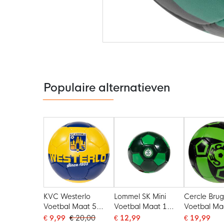
Ga
naar
het
begin
van
de
Populaire alternatieven
afbeeldingen-
gallerij
KVC Westerlo
Lommel SK Mini
Cercle Bru
Voetbal Maat 5
Voetbal Maat 1
Voetbal Ma
Geel Blauw
Groen
2025-2026
€ 9,99
€ 20,00
€ 12,99
€ 19,99