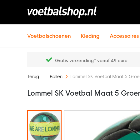
Voetbalschoenen
Kleding
Accessoires
Gratis verzending* vanaf 49 euro
Terug
Ballen
Lommel SK Voetbal Maat 5 Groe
Lommel SK Voetbal Maat 5 Groe
Ga
naar
het
einde
van
de