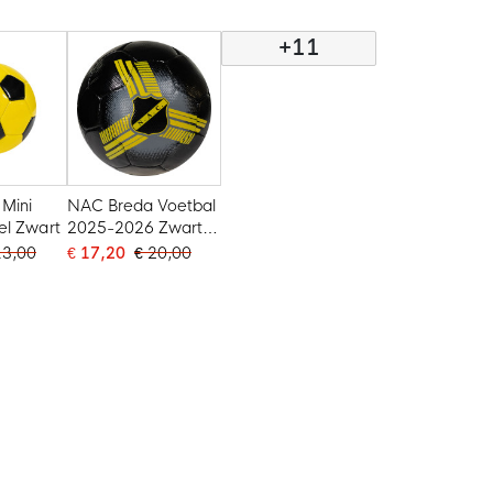
+11
Mini
NAC Breda Voetbal
el Zwart
2025-2026 Zwart
Geel
13,00
€ 17,20
€ 20,00