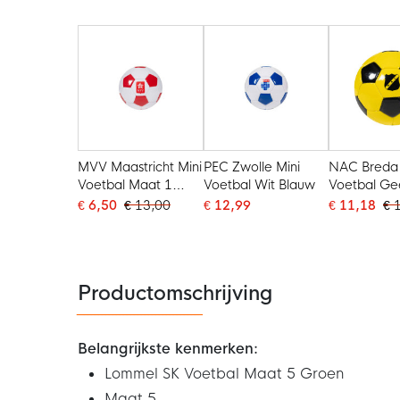
Groen
MVV Maastricht Mini
PEC Zwolle Mini
NAC Breda 
Voetbal Maat 1
Voetbal Wit Blauw
Voetbal Ge
Rood Wit
€ 6,50
€ 13,00
€ 12,99
€ 11,18
€ 
Productomschrijving
Belangrijkste kenmerken:
Lommel SK Voetbal Maat 5 Groen
Maat 5