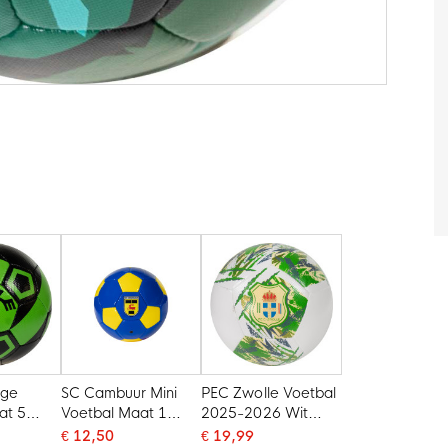
gge
SC Cambuur Mini
PEC Zwolle Voetbal
at 5
Voetbal Maat 1
2025-2026 Wit
 Zwart
Blauw Geel
Groen
€ 12,50
€ 19,99