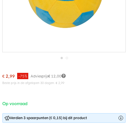
Ga
naar
het
€ 2,99
-75%
Adviesprijs
€ 12,00
begin
van
Beste prijs in de afgelopen 30 dagen: € 2,99
de
afbeeldingen-
gallerij
Op voorraad
Verdien 3 spaarpunten (€ 0,15) bij dit product