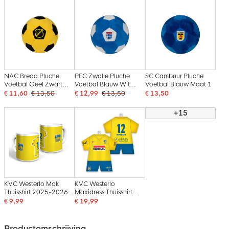
NAC Breda Pluche
PEC Zwolle Pluche
SC Cambuur Pluche
Voetbal Geel Zwart
Voetbal Blauw Wit
Voetbal Blauw Maat 1
Maat 1
Maat 1
€ 11,60
€ 13,50
€ 12,99
€ 13,50
€ 13,50
+15
KVC Westerlo Mok
KVC Westerlo
Thuisshirt 2025-2026
Maxidress Thuisshirt
Gepersonaliseerd
2025-2026
€ 9,99
€ 19,99
Gepersonaliseerd
Productomschrijving