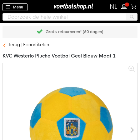
1
NL
Menu
Gratis retourneren* (60 dagen)
Terug
Fanartikelen
KVC Westerlo Pluche Voetbal Geel Blauw Maat 1
Ga
naar
het
einde
van
de
afbeeldingen-
gallerij