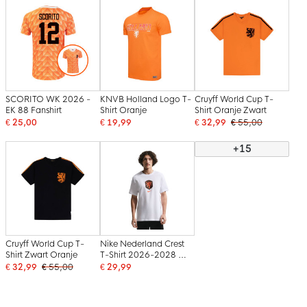
SCORITO WK 2026 -
KNVB Holland Logo T-
Cruyff World Cup T-
EK 88 Fanshirt
Shirt Oranje
Shirt Oranje Zwart
€ 25,00
€ 19,99
€ 32,99
€ 55,00
+15
Cruyff World Cup T-
Nike Nederland Crest
Shirt Zwart Oranje
T-Shirt 2026-2028 Wit
Oranje Zwart
€ 32,99
€ 55,00
€ 29,99