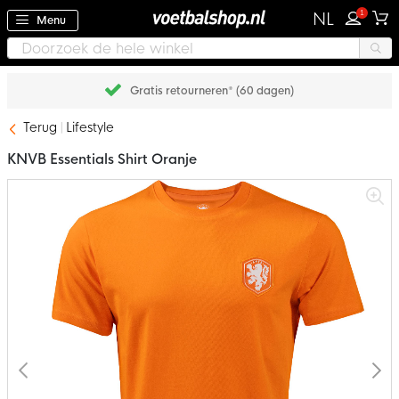
1
NL
Menu
Achteraf betalen met Klarna
Terug
Lifestyle
KNVB Essentials Shirt Oranje
Ga
naar
het
einde
van
de
afbeeldingen-
gallerij