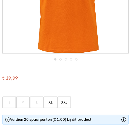
Ga
naar
het
€ 19,99
begin
van
de
afbeeldingen-
gallerij
S
M
L
XL
XXL
Verdien 20 spaarpunten (€ 1,00) bij dit product