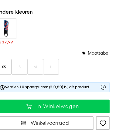
ndere kleuren
€ 17,99
Maattabel
XS
S
M
L
Verdien 10 spaarpunten (€ 0,50) bij dit product
In Winkelwagen
Winkelvoorraad