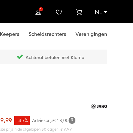
1
NL
ek
Keepers
Scheidsrechters
Verenigingen
Achteraf betalen met Klarna
 9,99
-45%
Adviesprijs
€ 18,00
ste prijs in de afgelopen 30 dagen: € 9,99