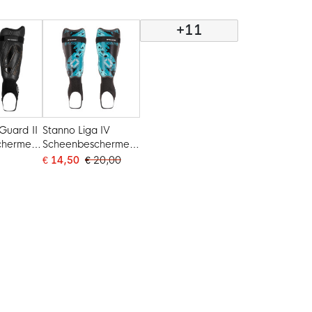
uw
+11
Guard II
Stanno Liga IV
chermers
Scheenbeschermers
Zwart Blauw
€ 14,50
€ 20,00