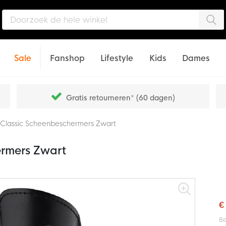
Zo
Sale
Fanshop
Lifestyle
Kids
Dames
Gratis retourneren* (60 dagen)
 Classic Scheenbeschermers Zwart
ermers Zwart
€
Be