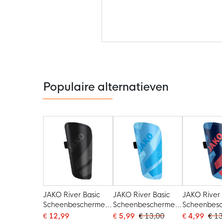
Ga
naar
het
begin
van
de
Populaire alternatieven
afbeeldingen-
gallerij
JAKO River Basic
JAKO River Basic
JAKO River 
Scheenbeschermers
Scheenbeschermers
Scheenbes
Zwart
Lichtblauw Blauw
Lichtblauw
€ 12,99
€ 5,99
€ 13,00
€ 4,99
€ 1