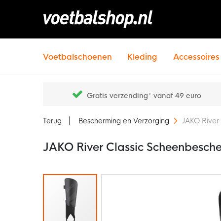
Voetbalschoenen
Kleding
Accessoires
Gratis verzending* vanaf 49 euro
Terug
Bescherming en Verzorging
JAKO River
JAKO River Classic Scheenbesch
Ga
naar
het
einde
van
de