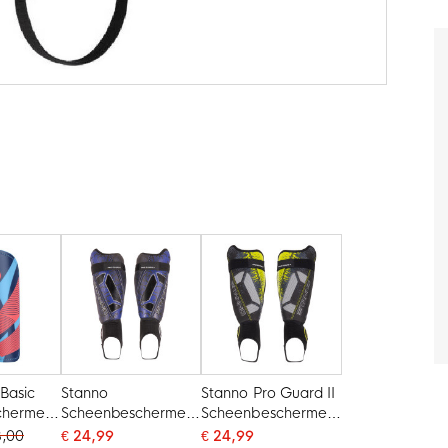
Basic
Stanno
Stanno Pro Guard II
chermers
Scheenbeschermers
Scheenbeschermers
II Zwart
Zwart Geel
3,00
€ 24,99
€ 24,99