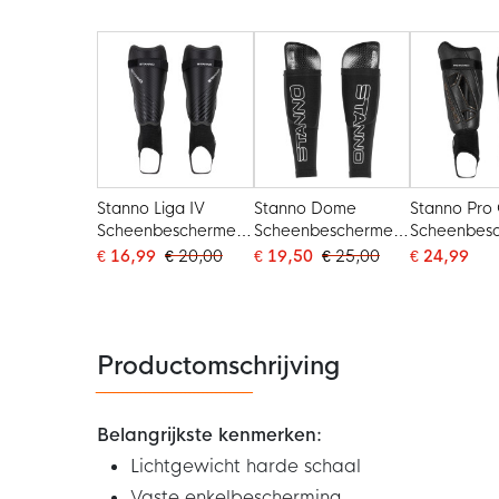
Donkerbla
Lichtrood
Stanno Liga IV
Stanno Dome
Stanno Pro 
Scheenbeschermers
Scheenbeschermers
Scheenbes
Zwart
Zwart Wit
Zwart
€ 16,99
€ 20,00
€ 19,50
€ 25,00
€ 24,99
Productomschrijving
Belangrijkste kenmerken:
Lichtgewicht harde schaal
Vaste enkelbescherming