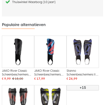
Thuiswinkel Waarborg (10 jaar!)
Populaire alternatieven
JAKO River Classic
JAKO River Classic
Stanno
Scheenbeschermers
Scheenbeschermers
Scheenbeschermers II
Zwart
Lichtblauw
Zwart
€ 9,99
€ 18,00
€ 17,99
€ 24,99
Donkerblauw Lichtrood
+15