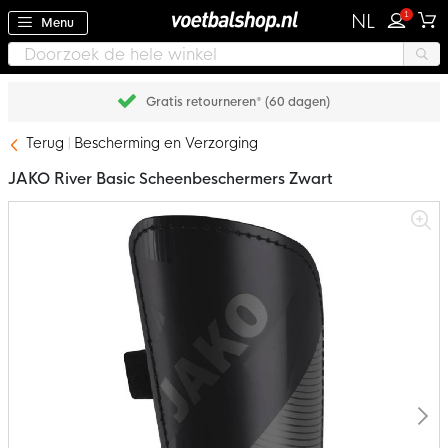
1
NL
Menu
Gratis retourneren* (60 dagen)
Terug
Bescherming en Verzorging
JAKO River Basic Scheenbeschermers Zwart
Ga
naar
het
einde
van
de
afbeeldingen-
gallerij