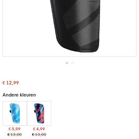
Ga
naar
het
€ 12,99
begin
van
de
Andere kleuren
afbeeldingen-
gallerij
€ 5,99
€ 4,99
€ 13,00
€ 13,00