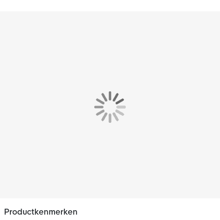
amateurklasse tot in de Champions League, van vrijetijdsspelers
tot voetbalprofs.
Kenmerken:
Zonder binnenslip en functioneel polyester ondersteunt de
vochtafvoer van het lichaam en garandeert een aangenaam
draaggevoel.
Productkenmerken