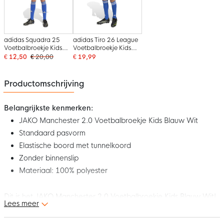
adidas Squadra 25
adidas Tiro 26 League
Voetbalbroekje Kids
Voetbalbroekje Kids
Blauw Wit
Blauw Wit
€ 12,50
€ 20,00
€ 19,99
Productomschrijving
Belangrijkste kenmerken:
JAKO Manchester 2.0 Voetbalbroekje Kids Blauw Wit
Standaard pasvorm
Elastische boord met tunnelkoord
Zonder binnenslip
Materiaal: 100% polyester
Dit is het JAKO Manchester 2.0 Voetbalbroekje Kids Blauw Wit!
Lees meer
Met deze comfortabel short maak jij je klaar om het veld te
betreden. De JAKO-short is voor alle teams, van de