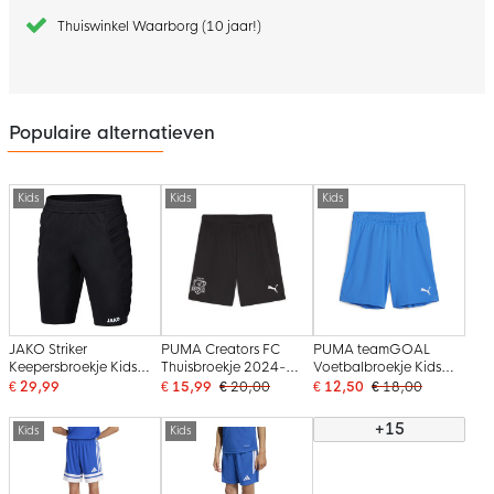
Thuiswinkel Waarborg (10 jaar!)
Populaire alternatieven
Kids
Kids
Kids
JAKO Striker
PUMA Creators FC
PUMA teamGOAL
Keepersbroekje Kids
Thuisbroekje 2024-
Voetbalbroekje Kids
Zwart
2025 Kids Zwart
Blauw Wit
€ 29,99
€ 15,99
€ 20,00
€ 12,50
€ 18,00
+15
Kids
Kids