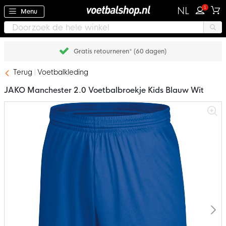
1
NL
Menu
Gratis retourneren* (60 dagen)
Terug
Voetbalkleding
JAKO Manchester 2.0 Voetbalbroekje Kids Blauw Wit
Ga
naar
het
einde
van
de
afbeeldingen-
gallerij