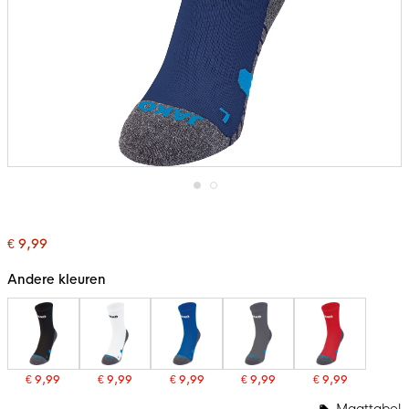
Ga
naar
het
€ 9,99
begin
van
de
Andere kleuren
afbeeldingen-
gallerij
€ 9,99
€ 9,99
€ 9,99
€ 9,99
€ 9,99
Maattabel