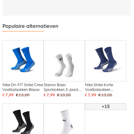
Populaire alternatieven
Nike Dri-FIT Strike Crew
Stanno Basic
Nike Strike Korte
Voetbalsokken Blauw
Sportsokken 3-pack
Voetbalsokken
Wit
Donkerblauw Wit
€ 7,99
€ 13,00
€ 7,99
€ 10,00
€ 7,99
€ 13,00
+15