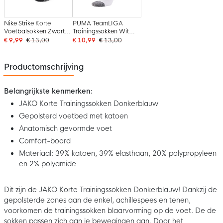
Nike Strike Korte
PUMA TeamLIGA
Voetbalsokken Zwart
Trainingssokken Wit
Wit
Zwart
€ 9,99
€ 13,00
€ 10,99
€ 13,00
Productomschrijving
Belangrijkste kenmerken:
JAKO Korte Trainingssokken Donkerblauw
Gepolsterd voetbed met katoen
Anatomisch gevormde voet
Comfort-boord
Materiaal: 39% katoen, 39% elasthaan, 20% polypropyleen
en 2% polyamide
Dit zijn de JAKO Korte Trainingssokken Donkerblauw! Dankzij de
gepolsterde zones aan de enkel, achillespees en tenen,
voorkomen de trainingssokken blaarvorming op de voet. De de
sokken passen zich aan je bewegingen aan. Door het