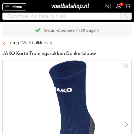
1
NL
Menu
Gratis retourneren* (60 dagen)
Terug
Voetbalkleding
JAKO Korte Trainingssokken Donkerblauw
Ga
naar
het
einde
van
de
afbeeldingen-
gallerij