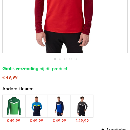
Ga
Gratis verzending
bij dit product!
naar
het
€ 49,99
begin
van
de
Andere kleuren
afbeeldingen-
gallerij
€ 49,99
€ 49,99
€ 49,99
€ 49,99
Maattabel