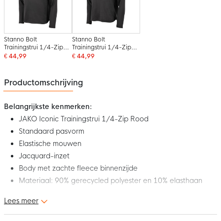
Stanno Bolt
Stanno Bolt
Trainingstrui 1/4-Zip
Trainingstrui 1/4-Zip
Zwart
Zwart Groen
€ 44,99
€ 44,99
Productomschrijving
Belangrijkste kenmerken:
JAKO Iconic Trainingstrui 1/4-Zip Rood
Standaard pasvorm
Elastische mouwen
Jacquard-inzet
Body met zachte fleece binnenzijde
Materiaal: 90% gerecycled polyester en 10% elasthaan
Lees meer
Dit is de nieuwe JAKO Iconic Trainingstrui 1/4-Zip Rood! Deze
met gerecyclede materialen gemaakte trainingstrui is ideaal om