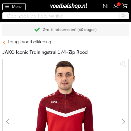
1
NL
Menu
Achteraf betalen met Klarna
Terug
Voetbalkleding
JAKO Iconic Trainingstrui 1/4-Zip Rood
Ga
naar
het
einde
van
de
afbeeldingen-
gallerij