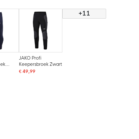
Donkerblauw
Zwart
+11
JAKO Profi
oek
Keepersbroek Zwart
uw
€ 49,99