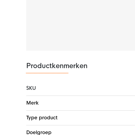
Opties
De trainingsbroek is voorzien van zakken met 
van je spullen. Aan de onderkant van de train
gemakkelijk en snel kunt omkleden.
Productkenmerken
SKU
Meer
Merk
informatie
Type product
Doelgroep