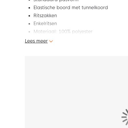
Elastische boord met tunnelkoord
Ritszakken
Enkelritsen
Materiaal: 100% polyester
Lees meer
Dit is de nieuwe JAKO Classico Trainingsbroe
ben je goed uitgerust om alles uit je training 
om vol in de aanval te gaan. Toon nu het bes
Pasvorm
De trainingsbroek heeft een standaard pasvo
aanpassen naar wens met behulp van de elast
steeds van het beste draagcomfort.
Materiaal
De trainingsbroek is gemaakt van 100% polye