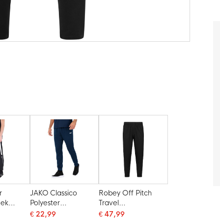
r
JAKO Classico
Robey Off Pitch
oek
Polyester
Travel
Trainingsbroek
Trainingsbroek
€ 22,99
€ 47,99