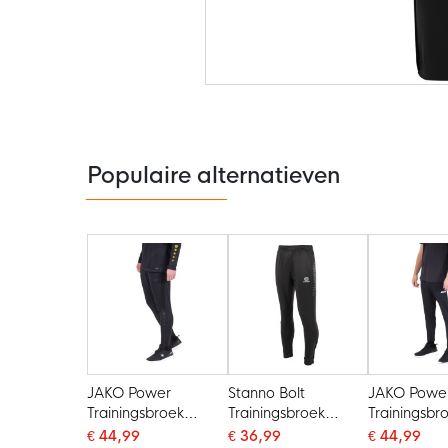
Ga
naar
het
begin
van
de
Populaire alternatieven
afbeeldingen-
gallerij
JAKO Power
Stanno Bolt
JAKO Powe
Trainingsbroek
Trainingsbroek
Trainingsbr
Zwart
Zwart
Zwart Wit
€ 44,99
€ 36,99
€ 44,99