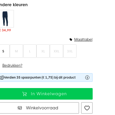
ndere kleuren
€ 34,99
Maattabel
S
M
L
XL
XXL
3XL
Bedrukken?
Verdien 35 spaarpunten (€ 1,75) bij dit product
In Winkelwagen
Winkelvoorraad