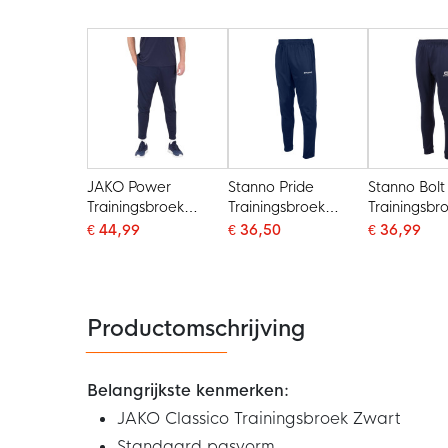
JAKO Power
Stanno Pride
Stanno Bolt
Trainingsbroek
Trainingsbroek
Trainingsbr
Donkerblauw
Donkerblauw
Donkerbla
€ 44,99
€ 36,50
€ 36,99
Productomschrijving
Belangrijkste kenmerken:
JAKO Classico Trainingsbroek Zwart
Standaard pasvorm