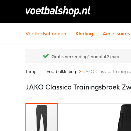
Voetbalschoenen
Kleding
Accessoires
Gratis verzending* vanaf 49 euro
Terug
Voetbalkleding
JAKO Classico Training
JAKO Classico Trainingsbroek Zw
Ga
naar
het
einde
van
de