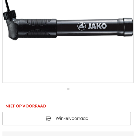
Ga
naar
het
NIET OP VOORRAAD
begin
van
Winkelvoorraad
de
afbeeldingen-
gallerij