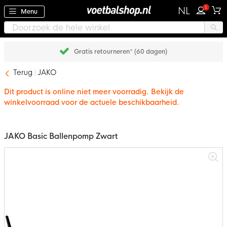
1
NL
Menu
Gratis retourneren* (60 dagen)
Terug
JAKO
Dit product is online niet meer voorradig. Bekijk de
winkelvoorraad voor de actuele beschikbaarheid.
JAKO Basic Ballenpomp Zwart
Ga
naar
het
einde
van
de
afbeeldingen-
gallerij