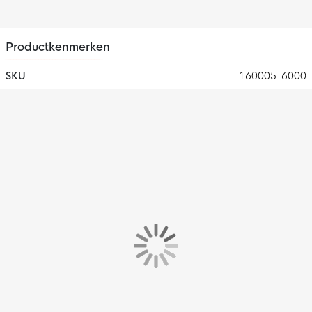
je altijd droog en comfortabel tijdens je training.
Productkenmerken
SKU
160005-6000