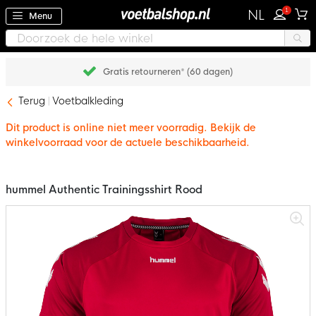
1
NL
Menu
Gratis retourneren* (60 dagen)
Terug
Voetbalkleding
Dit product is online niet meer voorradig. Bekijk de
winkelvoorraad voor de actuele beschikbaarheid.
hummel Authentic Trainingsshirt Rood
Ga
naar
het
einde
van
de
afbeeldingen-
gallerij