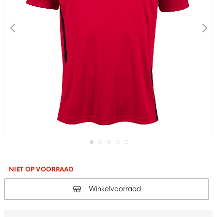
Ga
naar
het
NIET OP VOORRAAD
begin
van
Winkelvoorraad
de
afbeeldingen-
gallerij