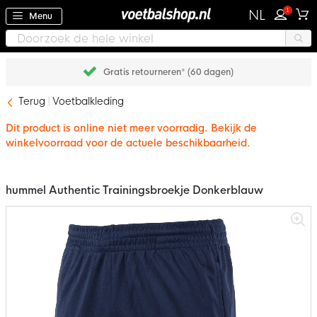
1
NL
Menu
Gratis retourneren* (60 dagen)
Terug
Voetbalkleding
Dit product is online niet meer voorradig. Bekijk de
winkelvoorraad voor de actuele beschikbaarheid.
hummel Authentic Trainingsbroekje Donkerblauw
Ga
naar
het
einde
van
de
afbeeldingen-
gallerij