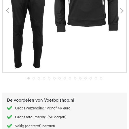
Ga
naar
het
begin
De voordelen van Voetbalshop.nl
van
de
Gratis verzending* vanaf 49 euro
afbeeldingen-
gallerij
Gratis retourneren* (60 dagen)
Veilig (achteraf) betalen