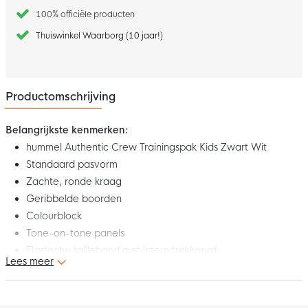
100% officiële producten
Thuiswinkel Waarborg (10 jaar!)
Productomschrijving
Belangrijkste kenmerken:
hummel Authentic Crew Trainingspak Kids Zwart Wit
Standaard pasvorm
Zachte, ronde kraag
Geribbelde boorden
Colourblock
Tone-on-tone panels
Elastische tailleband met intern trekkoord
Lees meer
Ritszakken
Enkelritsen
Materiaal: 100% polyester