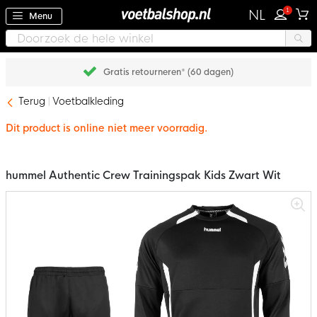
1
NL
Menu
Gratis retourneren* (60 dagen)
Terug
Voetbalkleding
Dit product is online niet meer voorradig.
hummel Authentic Crew Trainingspak Kids Zwart Wit
Ga
naar
het
einde
van
de
afbeeldingen-
gallerij